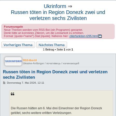
u
Ukrinform
⇒
c
Russen töten in Region Donezk zwei und
h
verletzen sechs Zivilisten
e
Forumsregeln
Neue Themen werden vom RSS-Bot (ein Programm) gestartet.
Denkt bitte an korrektes Zitieren, um die Lesbarkeit zu erhöhen.
Format: [quote="name"] Zitat [/quote]. Näheres hier:
zitierfunktion-t295.html
Vorheriges Thema
Nächstes Thema
1 Beitrag • Seite
1
von
1
RSS-Bot-UI
Ukraine-Anfänger / початківець / начинающий
Russen töten in Region Donezk zwei und verletzen
sechs Zivilisten
B
Donnerstag 7. Mai 2026, 12:11
e
i
t
r
a
g
Die Russen hätten am 6. Mai drei Einwohner der Region Donezk
getötet, sechs weitere erlitten Verletzungen.