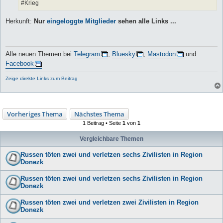
#Krieg
Herkunft:
Nur
eingeloggte Mitglieder
sehen alle Links ...
Alle neuen Themen bei
Telegram
,
Bluesky
,
Mastodon
und
Facebook
Zeige direkte Links zum Beitrag
Vorheriges Thema
Nächstes Thema
1 Beitrag • Seite
1
von
1
Vergleichbare Themen
Russen töten zwei und verletzen sechs Zivilisten in Region
Donezk
Russen töten zwei und verletzen sechs Zivilisten in Region
Donezk
Russen töten zwei und verletzen zwei Zivilisten in Region
Donezk