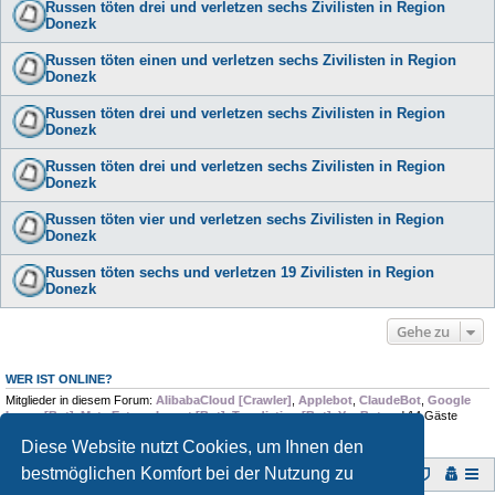
Russen töten drei und verletzen sechs Zivilisten in Region
Donezk
Russen töten einen und verletzen sechs Zivilisten in Region
Donezk
Russen töten drei und verletzen sechs Zivilisten in Region
Donezk
Russen töten drei und verletzen sechs Zivilisten in Region
Donezk
Russen töten vier und verletzen sechs Zivilisten in Region
Donezk
Russen töten sechs und verletzen 19 Zivilisten in Region
Donezk
Gehe zu
WER IST ONLINE?
Mitglieder in diesem Forum:
AlibabaCloud [Crawler]
,
Applebot
,
ClaudeBot
,
Google
Image [Bot]
,
Meta Externalagent [Bot]
,
Trendiction [Bot]
,
YouBot
und 14 Gäste
Diese Website nutzt Cookies, um Ihnen den
bestmöglichen Komfort bei der Nutzung zu
Foren-Übersicht