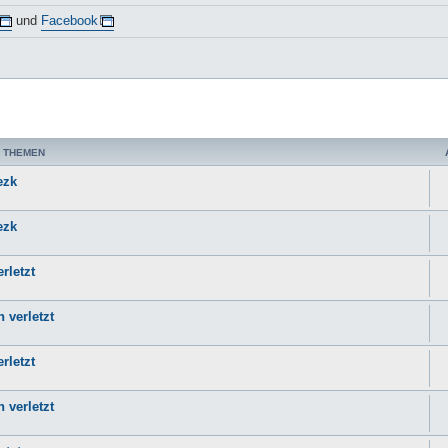
und
Facebook
 THEMEN
ezk
ezk
rletzt
 verletzt
rletzt
 verletzt