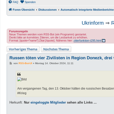
FAQ
Spenden
Foren-Übersicht
Diskussionen
Automatisch integrierte Medienberichte
Ukrinform
⇒
R
Forumsregeln
Neue Themen werden vom RSS-Bot (ein Programm) gestartet.
Denkt bitte an korrektes Zitieren, um die Lesbarkeit zu erhöhen.
Format: [quote="name"] Zitat [/quote]. Näheres hier:
zitierfunktion-t295.html
Vorheriges Thema
Nächstes Thema
Russen töten vier Zivilisten in Region Donezk, drei 
B
von
RSS-Bot-UI
»
Montag 14. Oktober 2024, 11:11
e
i
t
r
a
g
Am vergangenen Tag, den 13. Oktober hätten die russischen Besatzer v
#Krieg
Herkunft:
Nur
eingeloggte Mitglieder
sehen alle Links ...