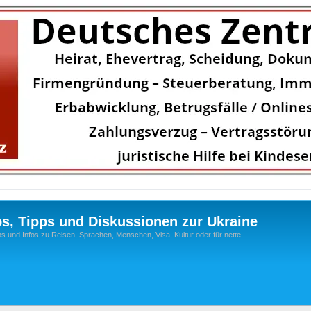
os, Tipps und Diskussionen zur Ukraine
s und Infos zu Reisen, Sprachen, Menschen, Visa, Kultur oder für nette