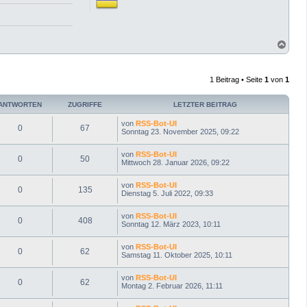
N
a
c
h
1 Beitrag • Seite
1
von
1
o
b
e
ANTWORTEN
ZUGRIFFE
LETZTER BEITRAG
n
von
RSS-Bot-UI
0
67
Sonntag 23. November 2025, 09:22
von
RSS-Bot-UI
0
50
Mittwoch 28. Januar 2026, 09:22
von
RSS-Bot-UI
0
135
Dienstag 5. Juli 2022, 09:33
von
RSS-Bot-UI
0
408
Sonntag 12. März 2023, 10:11
von
RSS-Bot-UI
0
62
Samstag 11. Oktober 2025, 10:11
von
RSS-Bot-UI
0
62
Montag 2. Februar 2026, 11:11