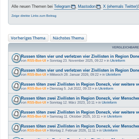
Alle neuen Themen bei
Telegram
,
Mastodon
,
X (ehemals Twitter)
Zeige direkte Links zum Beitrag
Vorheriges Thema
Nächstes Thema
VERGLEICHBARE
Russen töten vier und verletzen vier Zivilisten in Region Don
von
RSS-Bot-UI
»
Sonntag 23. November 2025, 09:22
» in
Ukrinform
Russen töten vier und verletzen vier Zivilisten in Region Don
von
RSS-Bot-UI
»
Mittwoch 28. Januar 2026, 09:22
» in
Ukrinform
Russen töten zwei Zivilisten in Region Donezk, vier weitere ve
von
RSS-Bot-UI
»
Dienstag 5. Juli 2022, 09:33
» in
Ukrinform
Russen töten zwei Zivilisten in Region Donezk, vier Menschen
von
RSS-Bot-UI
»
Sonntag 12. März 2023, 10:11
» in
Ukrinform
Russen töten zwei Zivilisten in Region Donezk, vier weitere ve
von
RSS-Bot-UI
»
Samstag 11. Oktober 2025, 10:11
» in
Ukrinform
Russen töten zwei Zivilisten in Region Donezk, vier Menschen
von
RSS-Bot-UI
»
Montag 2. Februar 2026, 11:11
» in
Ukrinform