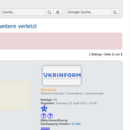
Suche
Erweiterte Suche
eitere verletzt
1 Beitrag • Seite
1
von
1
RSS-Bot-UI
Ukraine-Anfänger / початківець / начинающий
Beiträge:
51
Registriert:
Samstag 28. April 2012, 14:49
14
Bildschirmauflösung:
Danksagung erhalten:
43 Mal