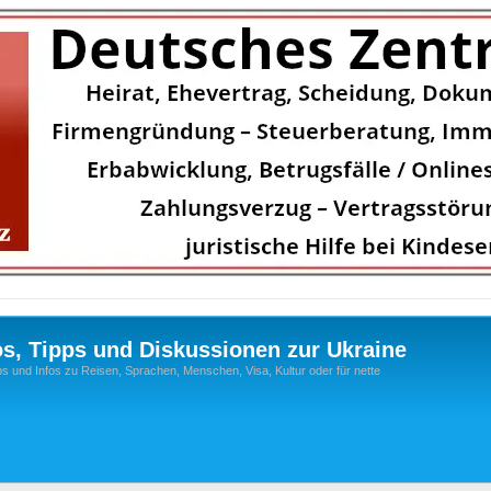
os, Tipps und Diskussionen zur Ukraine
s und Infos zu Reisen, Sprachen, Menschen, Visa, Kultur oder für nette