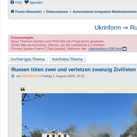
FAQ
Spenden
Foren-Übersicht
Diskussionen
Automatisch integrierte Medienberichte
Ukrinform
⇒
Ru
Forumsregeln
Neue Themen werden vom RSS-Bot (ein Programm) gestartet.
Denkt bitte an korrektes Zitieren, um die Lesbarkeit zu erhöhen.
Format: [quote="name"] Zitat [/quote]. Näheres hier:
zitierfunktion-t295.html
Vorheriges Thema
Nächstes Thema
Russen töten zwei und verletzen zwanzig Ziviliste
B
von
RSS-Bot-UI
»
Freitag 1. August 2025, 10:11
e
i
t
r
a
g