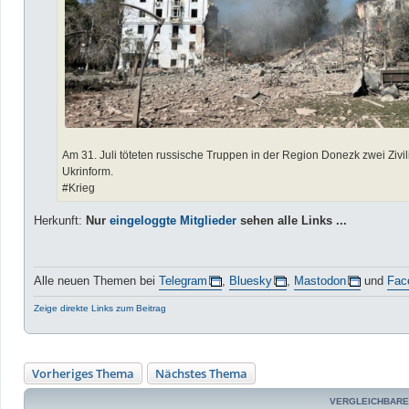
Am 31. Juli töteten russische Truppen in der Region Donezk zwei Zivili
Ukrinform.
#Krieg
Herkunft:
Nur
eingeloggte Mitglieder
sehen alle Links ...
Alle neuen Themen bei
Telegram
,
Bluesky
,
Mastodon
und
Fac
Zeige direkte Links zum Beitrag
Vorheriges Thema
Nächstes Thema
VERGLEICHBARE