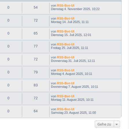
n
von
RSS-Bot-UI
0
54
Dienstag 4. November 2025, 10:22
von
RSS-Bot-UI
0
72
Montag 14. Juli 2025, 11:11
von
RSS-Bot-UI
0
65
Dienstag 15. Juli 2025, 12:01
von
RSS-Bot-UI
0
77
Freitag 25. Juli 2025, 11:11
von
RSS-Bot-UI
0
72
Donnerstag 31. Juli 2025, 12:11
von
RSS-Bot-UI
0
79
Montag 4. August 2025, 10:11
von
RSS-Bot-UI
0
83
Donnerstag 7. August 2025, 10:11
von
RSS-Bot-UI
0
72
Montag 11. August 2025, 10:11
von
RSS-Bot-UI
0
64
Samstag 23. August 2025, 11:00
Gehe zu