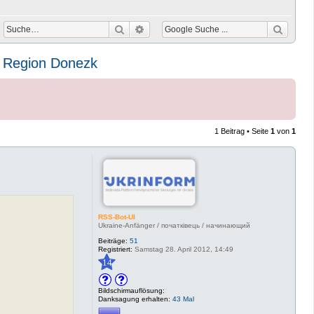
Suche
Erweiterte Suche
in Region Donezk
1 Beitrag • Seite
1
von
1
RSS-Bot-UI
Ukraine-Anfänger / початківець / начинающий
Beiträge:
51
Registriert:
Samstag 28. April 2012, 14:49
14
Bildschirmauflösung:
Danksagung erhalten:
43 Mal