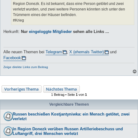
Region Donezk. Es ist bekannt, dass eine Person getötet und zwei
verletzt wurden, und zwei weitere Personen könnten sich unter den
Trümmern eines der Häuser befinden.
#Krieg
Herkunft:
Nur
eingeloggte Mitglieder
sehen alle Links ...
Alle neuen Themen bei
Telegram
,
X (ehemals Twitter)
und
Facebook
Zeige direkte Links zum Beitrag
Vorheriges Thema
Nächstes Thema
1 Beitrag • Seite
1
von
1
Vergleichbare Themen
Russen beschießen Kostjantyniwka: ein Mensch getötet, zwei
verletzt
In Region Donezk verüben Russen Artilleriebeschuss und
Luftangriff, drei Menschen verletzt