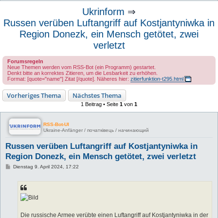
u
Ukrinform
⇒
c
Russen verüben Luftangriff auf Kostjantyniwka in
h
Region Donezk, ein Mensch getötet, zwei
e
verletzt
Forumsregeln
Neue Themen werden vom RSS-Bot (ein Programm) gestartet.
Denkt bitte an korrektes Zitieren, um die Lesbarkeit zu erhöhen.
Format: [quote="name"] Zitat [/quote]. Näheres hier:
zitierfunktion-t295.html
Vorheriges Thema
Nächstes Thema
1 Beitrag • Seite
1
von
1
RSS-Bot-UI
Ukraine-Anfänger / початківець / начинающий
Russen verüben Luftangriff auf Kostjantyniwka in
Region Donezk, ein Mensch getötet, zwei verletzt
B
Dienstag 9. April 2024, 17:22
e
i
t
r
a
g
Die russische Armee verübte einen Luftangriff auf Kostjantyniwka in der