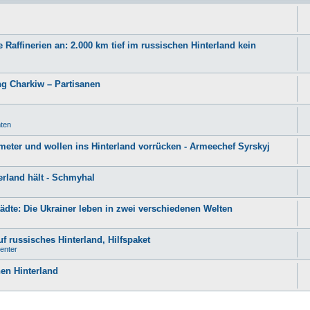
Raffinerien an: 2.000 km tief im russischen Hinterland kein
ng Charkiw – Partisanen
hten
eter und wollen ins Hinterland vorrücken - Armeechef Syrskyj
erland hält - Schmyhal
ädte: Die Ukrainer leben in zwei verschiedenen Welten
f russisches Hinterland, Hilfspaket
enter
hen Hinterland