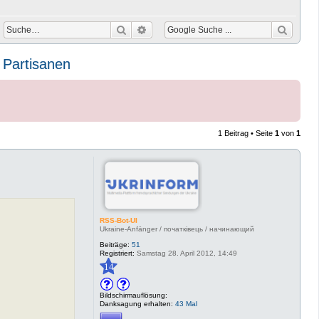
Suche
Erweiterte Suche
– Partisanen
1 Beitrag • Seite
1
von
1
RSS-Bot-UI
Ukraine-Anfänger / початківець / начинающий
Beiträge:
51
Registriert:
Samstag 28. April 2012, 14:49
14
Bildschirmauflösung:
Danksagung erhalten:
43 Mal