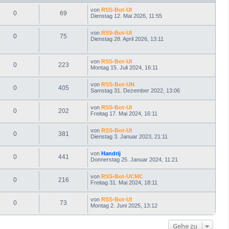
n
von
RSS-Bot-UI
0
69
Dienstag 12. Mai 2026, 11:55
von
RSS-Bot-UI
0
75
Dienstag 28. April 2026, 13:11
von
RSS-Bot-UI
0
223
Montag 15. Juli 2024, 16:11
von
RSS-Bot-UN
0
405
Samstag 31. Dezember 2022, 13:06
von
RSS-Bot-UI
0
202
Freitag 17. Mai 2024, 16:11
von
RSS-Bot-UI
0
381
Dienstag 3. Januar 2023, 21:11
von
Handrij
0
441
Donnerstag 25. Januar 2024, 11:21
von
RSS-Bot-UCMC
0
216
Freitag 31. Mai 2024, 18:11
von
RSS-Bot-UI
0
73
Montag 2. Juni 2025, 13:12
Gehe zu