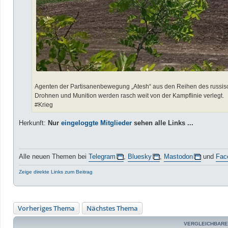
Agenten der Partisanenbewegung „Atesh“ aus den Reihen des russische
Drohnen und Munition werden rasch weit von der Kampflinie verlegt.
#Krieg
Herkunft:
Nur
eingeloggte Mitglieder
sehen alle Links ...
Alle neuen Themen bei
Telegram
,
Bluesky
,
Mastodon
und
Fac
Zeige direkte Links zum Beitrag
Vorheriges Thema
Nächstes Thema
VERGLEICHBARE