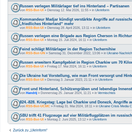
Russen verlegen Militärlager tief ins Hinterland – Partisanen
von
RSS-Bot-UI
»
Dienstag 12. Mai 2026, 11:55
» in
Ukrinform
Kommandeur Madjar kündigt verstärkte Angriffe auf russische 
„friedliches Hinterland“ mehr
von
RSS-Bot-UI
»
Dienstag 28. April 2026, 13:11
» in
Ukrinform
Russen verlegen eine Brigade aus Region Cherson in Richtu
von
RSS-Bot-UI
»
Montag 15. Juli 2024, 16:11
» in
Ukrinform
Feind schlägt Militärlager in der Region Tschernihiw
von
RSS-Bot-UN
»
Samstag 31. Dezember 2022, 13:06
» in
Ukraine-Nachric
Russen erweitern Kampfgebiet in Region Charkiw um 70 Kilom
von
RSS-Bot-UI
»
Freitag 17. Mai 2024, 16:11
» in
Ukrinform
Die Ukraine hat Vorstellung, wie man Front versorgt und Hint
von
RSS-Bot-UI
»
Dienstag 3. Januar 2023, 21:11
» in
Ukrinform
Front und Hinterland, Schützengräben und lebendige Innenst
von
Handrij
»
Donnerstag 25. Januar 2024, 11:21
» in
Vermischtes
824.-828. Kriegstag: Lage bei Charkiw und Donezk, Angriffe au
von
RSS-Bot-UCMC
»
Freitag 31. Mai 2024, 18:11
» in
Ukraine Crisis Media C
SBU trifft 41 Flugzeuge auf vier Militärflugplätzen im russisc
von
RSS-Bot-UI
»
Montag 2. Juni 2025, 13:12
» in
Ukrinform
Zurück zu „Ukrinform“