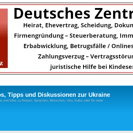
os, Tipps und Diskussionen zur Ukraine
s und Infos zu Reisen, Sprachen, Menschen, Visa, Kultur oder für nette