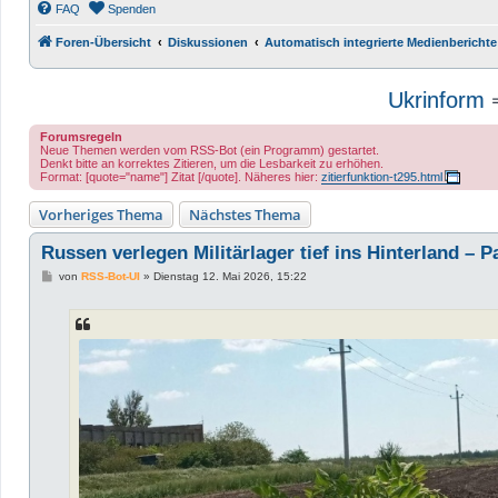
FAQ
Spenden
Foren-Übersicht
Diskussionen
Automatisch integrierte Medienberichte
Ukrinform
Forumsregeln
Neue Themen werden vom RSS-Bot (ein Programm) gestartet.
Denkt bitte an korrektes Zitieren, um die Lesbarkeit zu erhöhen.
Format: [quote="name"] Zitat [/quote]. Näheres hier:
zitierfunktion-t295.html
Vorheriges Thema
Nächstes Thema
Russen verlegen Militärlager tief ins Hinterland – P
B
von
RSS-Bot-UI
»
Dienstag 12. Mai 2026, 15:22
e
i
t
r
a
g