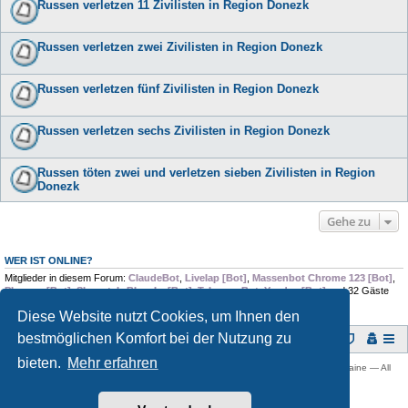
Russen verletzen 11 Zivilisten in Region Donezk
Russen verletzen zwei Zivilisten in Region Donezk
Russen verletzen fünf Zivilisten in Region Donezk
Russen verletzen sechs Zivilisten in Region Donezk
Russen töten zwei und verletzen sieben Zivilisten in Region
Donezk
Gehe zu
WER IST ONLINE?
Mitglieder in diesem Forum:
ClaudeBot
,
Livelap [Bot]
,
Massenbot Chrome 123 [Bot]
,
Pleroma [Bot]
,
Skywatch-Bluesky [Bot]
,
TelegramBot
,
Yandex [Bot]
und 32 Gäste
Diese Website nutzt Cookies, um Ihnen den
bestmöglichen Komfort bei der Nutzung zu
Foren-Übersicht
bieten.
Mehr erfahren
Copyright © 2009 -
2026 Ukraine-Forum: Infos, Tipps und Diskussionen zur Ukraine — All
rights reserved.
Powered by
phpBB
® Forum Software © phpBB Limited