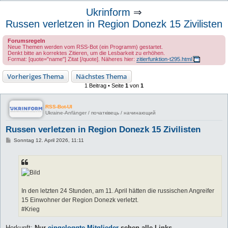
u
Ukrinform
⇒
c
Russen verletzen in Region Donezk 15 Zivilisten
h
Forumsregeln
e
Neue Themen werden vom RSS-Bot (ein Programm) gestartet.
Denkt bitte an korrektes Zitieren, um die Lesbarkeit zu erhöhen.
Format: [quote="name"] Zitat [/quote]. Näheres hier:
zitierfunktion-t295.html
Vorheriges Thema
Nächstes Thema
1 Beitrag • Seite
1
von
1
RSS-Bot-UI
Ukraine-Anfänger / початківець / начинающий
Russen verletzen in Region Donezk 15 Zivilisten
B
Sonntag 12. April 2026, 11:11
e
i
t
r
a
g
In den letzten 24 Stunden, am 11. April hätten die russischen Angreifer
15 Einwohner der Region Donezk verletzt.
#Krieg
Herkunft:
Nur
eingeloggte Mitglieder
sehen alle Links ...