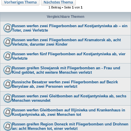
Vorheriges Thema
Nächstes Thema
1 Beitrag • Seite
1
von
1
Vergleichbare Themen
Russen werfen zwei Fliegerbomben auf Kostjantyniwka ab – ein
Toter, zwei Verletzte
Russen werfen zwei Fliegerbomben auf Kramatorsk ab, acht
Verletzte, darunter zwei Kinder
Russen werfen fünf Fliegerbomben auf Kostjantyniwka ab, vier
Verletzte
Russen greifen Slowjansk mit Fliegerbomben an - Frau und
Kind getötet, acht weitere Menschen verletzt
Russische Besatzer werfen zwei Fliegerbomben auf Bezirk
Beryslaw ab, zwei Personen verletzt
Russen werfen zwei Gleitbomben auf Kostjantyniwka ab, sechs
Menschen verwundet
Russen werfen Gleitbomben auf Illjiniwka und Krankenhaus in
Kostjantyniwka ab, zwei Menschen tot
Russen greifen Region Donezk mit Fliegerbomben und Drohnen
an: acht Menschen tot, einer verletzt