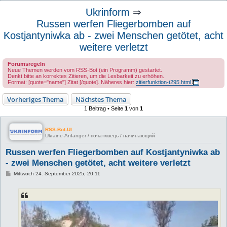
u
Ukrinform
⇒
c
Russen werfen Fliegerbomben auf
h
Kostjantyniwka ab - zwei Menschen getötet, acht
e
weitere verletzt
Forumsregeln
Neue Themen werden vom RSS-Bot (ein Programm) gestartet.
Denkt bitte an korrektes Zitieren, um die Lesbarkeit zu erhöhen.
Format: [quote="name"] Zitat [/quote]. Näheres hier:
zitierfunktion-t295.html
Vorheriges Thema
Nächstes Thema
1 Beitrag • Seite
1
von
1
RSS-Bot-UI
Ukraine-Anfänger / початківець / начинающий
Russen werfen Fliegerbomben auf Kostjantyniwka ab
- zwei Menschen getötet, acht weitere verletzt
B
Mittwoch 24. September 2025, 20:11
e
i
t
r
a
g