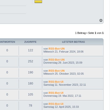
N
a
c
h
1 Beitrag • Seite
1
von
1
o
b
e
ANTWORTEN
ZUGRIFFE
LETZTER BEITRAG
n
von
RSS-Bot-UN
0
122
Mittwoch 21. Februar 2024, 18:06
von
RSS-Bot-UN
0
252
Donnerstag 29. Juni 2023, 15:09
von
RSS-Bot-UN
0
190
Mittwoch 25. Oktober 2023, 02:05
von
RSS-Bot-UI
0
180
Samstag 11. November 2023, 22:11
von
RSS-Bot-UI
0
105
Donnerstag 19. Mai 2022, 17:11
von
RSS-Bot-UI
0
78
Samstag 12. April 2025, 15:33