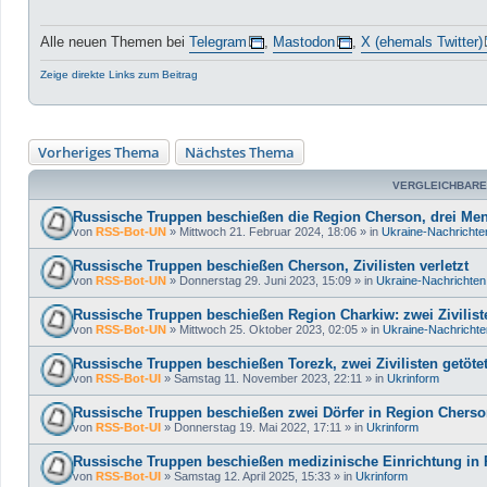
Alle neuen Themen bei
Telegram
,
Mastodon
,
X (ehemals Twitter)
Zeige direkte Links zum Beitrag
Vorheriges Thema
Nächstes Thema
VERGLEICHBARE
Russische Truppen beschießen die Region Cherson, drei Me
von
RSS-Bot-UN
»
Mittwoch 21. Februar 2024, 18:06
» in
Ukraine-Nachrichte
Russische Truppen beschießen Cherson, Zivilisten verletzt
von
RSS-Bot-UN
»
Donnerstag 29. Juni 2023, 15:09
» in
Ukraine-Nachrichten
Russische Truppen beschießen Region Charkiw: zwei Ziviliste
von
RSS-Bot-UN
»
Mittwoch 25. Oktober 2023, 02:05
» in
Ukraine-Nachrichte
Russische Truppen beschießen Torezk, zwei Zivilisten getöte
von
RSS-Bot-UI
»
Samstag 11. November 2023, 22:11
» in
Ukrinform
Russische Truppen beschießen zwei Dörfer in Region Cherso
von
RSS-Bot-UI
»
Donnerstag 19. Mai 2022, 17:11
» in
Ukrinform
Russische Truppen beschießen medizinische Einrichtung in R
von
RSS-Bot-UI
»
Samstag 12. April 2025, 15:33
» in
Ukrinform