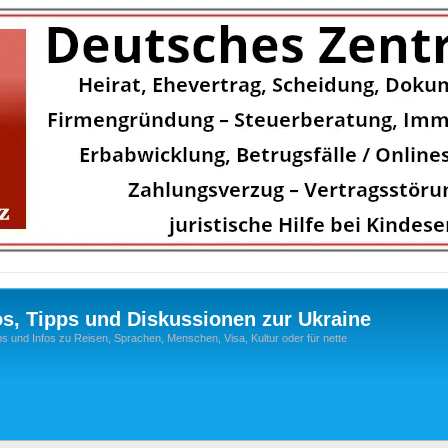
os, Tipps und Diskussionen zur Ukraine
s und Infos zu Reisen, Sprachen, Menschen, Visa, Kultur oder für nette