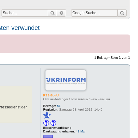
Suche
Erweiterte Suche
sten verwundet
1 Beitrag • Seite
1
von
1
RSS-Bot-UI
Ukraine-Anfänger / початківець / начинающий
Beiträge:
51
Pressedienst der
Registriert:
Samstag 28. April 2012, 14:49
14
Bildschirmauflösung:
Danksagung erhalten:
43 Mal