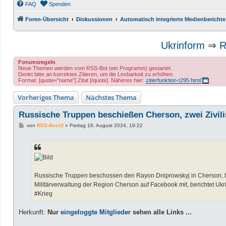
FAQ
Spenden
Foren-Übersicht
Diskussionen
Automatisch integrierte Medienberichte
Ukrinform
⇒
R
Forumsregeln
Neue Themen werden vom RSS-Bot (ein Programm) gestartet.
Denkt bitte an korrektes Zitieren, um die Lesbarkeit zu erhöhen.
Format: [quote="name"] Zitat [/quote]. Näheres hier:
zitierfunktion-t295.html
Vorheriges Thema
Nächstes Thema
Russische Truppen beschießen Cherson, zwei Zivil
B
von
RSS-Bot-UI
»
Freitag 16. August 2024, 19:22
e
i
t
r
a
g
Russische Truppen beschossen den Rayon Dniprowskyj in Cherson, bei
Militärverwaltung der Region Cherson auf Facebook mit, berichtet Ukr
#Krieg
Herkunft:
Nur
eingeloggte Mitglieder
sehen alle Links ...