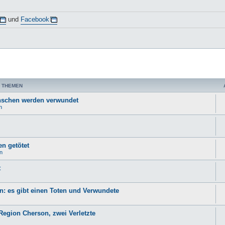
und
Facebook
 THEMEN
nschen werden verwundet
n
n getötet
n
t
n: es gibt einen Toten und Verwundete
egion Cherson, zwei Verletzte