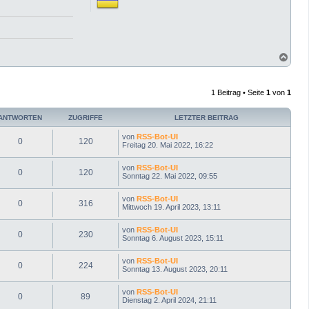
N
a
c
h
1 Beitrag • Seite
1
von
1
o
b
e
ANTWORTEN
ZUGRIFFE
LETZTER BEITRAG
n
von
RSS-Bot-UI
0
120
Freitag 20. Mai 2022, 16:22
von
RSS-Bot-UI
0
120
Sonntag 22. Mai 2022, 09:55
von
RSS-Bot-UI
0
316
Mittwoch 19. April 2023, 13:11
von
RSS-Bot-UI
0
230
Sonntag 6. August 2023, 15:11
von
RSS-Bot-UI
0
224
Sonntag 13. August 2023, 20:11
von
RSS-Bot-UI
0
89
Dienstag 2. April 2024, 21:11