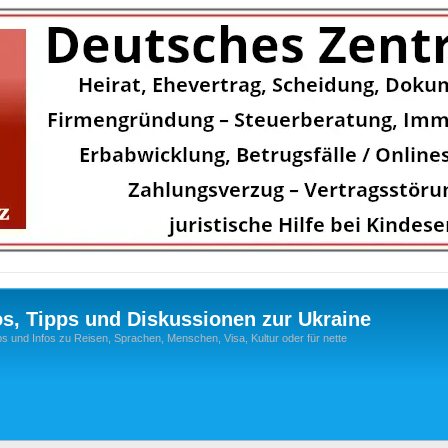
os, Tipps und Diskussionen zur Ukraine
s und Infos zu Reisen, Sprachen, Menschen, Visa, Kultur oder für nette