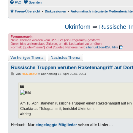
FAQ
Spenden
Foren-Übersicht
Diskussionen
Automatisch integrierte Medienberichte
Ukrinform
⇒
Russische Tr
Forumsregeln
Neue Themen werden vom RSS-Bot (ein Programm) gestartet.
Denkt bitte an korrektes Zitieren, um die Lesbarkeit zu erhöhen.
Format: [quote="name"] Zitat [/quote]. Näheres hier:
zitierfunktion-t295.html
Vorheriges Thema
Nächstes Thema
Russische Truppen verüben Raketenangriff auf Dorf
B
von
RSS-Bot-UI
»
Donnerstag 18. April 2024, 20:11
e
i
t
r
a
g
Am 18. April starteten russische Truppen einen Raketenangriff auf ein 
Charkiw auf Telegram mit, berichtet Ukrinform.
#Krieg
Herkunft:
Nur
eingeloggte Mitglieder
sehen alle Links ...