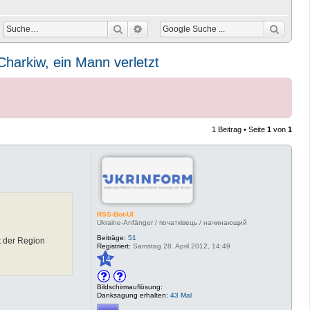
Suche
Erweiterte Suche
harkiw, ein Mann verletzt
1 Beitrag • Seite
1
von
1
RSS-Bot-UI
Ukraine-Anfänger / початківець / начинающий
Beiträge:
51
ft der Region
Registriert:
Samstag 28. April 2012, 14:49
14
Bildschirmauflösung:
Danksagung erhalten:
43 Mal