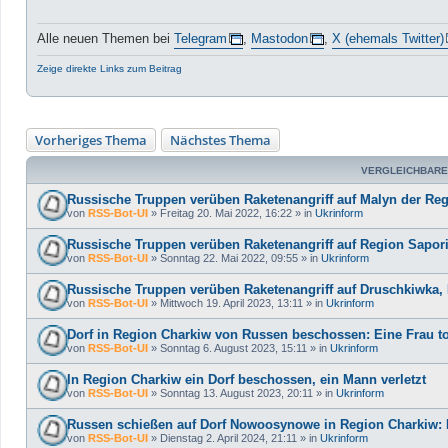
Alle neuen Themen bei
Telegram
,
Mastodon
,
X (ehemals Twitter)
Zeige direkte Links zum Beitrag
Vorheriges Thema
Nächstes Thema
VERGLEICHBARE
Russische Truppen verüben Raketenangriff auf Malyn der Reg
von
RSS-Bot-UI
»
Freitag 20. Mai 2022, 16:22
» in
Ukrinform
Russische Truppen verüben Raketenangriff auf Region Saporis
von
RSS-Bot-UI
»
Sonntag 22. Mai 2022, 09:55
» in
Ukrinform
Russische Truppen verüben Raketenangriff auf Druschkiwka
von
RSS-Bot-UI
»
Mittwoch 19. April 2023, 13:11
» in
Ukrinform
Dorf in Region Charkiw von Russen beschossen: Eine Frau tot
von
RSS-Bot-UI
»
Sonntag 6. August 2023, 15:11
» in
Ukrinform
In Region Charkiw ein Dorf beschossen, ein Mann verletzt
von
RSS-Bot-UI
»
Sonntag 13. August 2023, 20:11
» in
Ukrinform
Russen schießen auf Dorf Nowoosynowe in Region Charkiw: Ei
von
RSS-Bot-UI
»
Dienstag 2. April 2024, 21:11
» in
Ukrinform