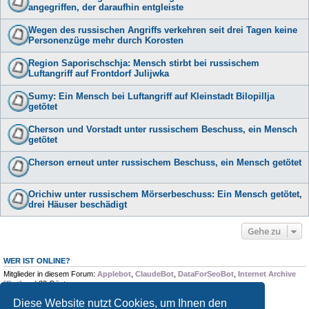
angegriffen, der daraufhin entgleiste
Wegen des russischen Angriffs verkehren seit drei Tagen keine
Personenzüge mehr durch Korosten
Region Saporischschja: Mensch stirbt bei russischem
Luftangriff auf Frontdorf Julijwka
Sumy: Ein Mensch bei Luftangriff auf Kleinstadt Bilopillja
getötet
Cherson und Vorstadt unter russischem Beschuss, ein Mensch
getötet
Cherson erneut unter russischem Beschuss, ein Mensch getötet
Orichiw unter russischem Mörserbeschuss: Ein Mensch getötet,
drei Häuser beschädigt
Gehe zu
WER IST ONLINE?
Mitglieder in diesem Forum:
Applebot
,
ClaudeBot
,
DataForSeoBot
,
Internet Archive
[Bot]
und 23 Gäste
Diese Website nutzt Cookies, um Ihnen den