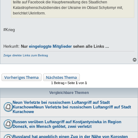
teilte auf Facebook die Hauptverwaltung des Staatlichen
Katastrophenschutzdienstes der Ukraine im Oblast Schytomyr mit,
berichtet Ukrinform.
#Krieg
Herkunft:
Nur
eingeloggte Mitglieder
sehen alle Links ...
Zeige direkte Links zum Beitrag
Vorheriges Thema
Nächstes Thema
1 Beitrag • Seite
1
von
1
Vergleichbare Themen
Neun Verletzte bei russischem Luftangriff auf Stadt
KurachoweNeun Verletzte bei russischem Luftangriff auf Stadt
Kurachowe
Russen verüben Luftangriff auf Kostjantyniwka in Region
Donezk, ein Mensch getötet, zwei verletzt
Russland hat angeblich einen Zug in der Nähe von Korosten