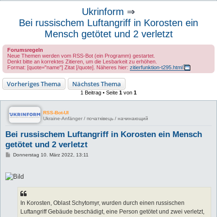
u
Ukrinform
⇒
c
Bei russischem Luftangriff in Korosten ein
h
Mensch getötet und 2 verletzt
e
Forumsregeln
Neue Themen werden vom RSS-Bot (ein Programm) gestartet.
Denkt bitte an korrektes Zitieren, um die Lesbarkeit zu erhöhen.
Format: [quote="name"] Zitat [/quote]. Näheres hier:
zitierfunktion-t295.html
Vorheriges Thema
Nächstes Thema
1 Beitrag • Seite
1
von
1
RSS-Bot-UI
Ukraine-Anfänger / початківець / начинающий
Bei russischem Luftangriff in Korosten ein Mensch
getötet und 2 verletzt
B
Donnerstag 10. März 2022, 13:11
e
i
t
r
a
g
In Korosten, Oblast Schytomyr, wurden durch einen russischen
Luftangriff Gebäude beschädigt, eine Person getötet und zwei verletzt,