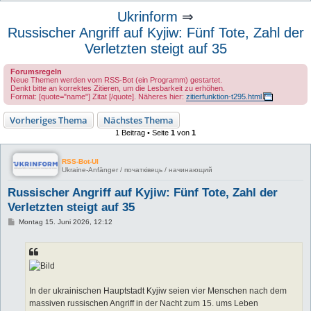
u
Ukrinform
⇒
c
Russischer Angriff auf Kyjiw: Fünf Tote, Zahl der
h
Verletzten steigt auf 35
e
Forumsregeln
Neue Themen werden vom RSS-Bot (ein Programm) gestartet.
Denkt bitte an korrektes Zitieren, um die Lesbarkeit zu erhöhen.
Format: [quote="name"] Zitat [/quote]. Näheres hier:
zitierfunktion-t295.html
Vorheriges Thema
Nächstes Thema
1 Beitrag • Seite
1
von
1
RSS-Bot-UI
Ukraine-Anfänger / початківець / начинающий
Russischer Angriff auf Kyjiw: Fünf Tote, Zahl der
Verletzten steigt auf 35
B
Montag 15. Juni 2026, 12:12
e
i
t
r
a
g
In der ukrainischen Hauptstadt Kyjiw seien vier Menschen nach dem
massiven russischen Angriff in der Nacht zum 15. ums Leben