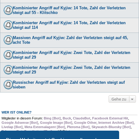
Kombinierter Angriff auf Kyjiw: 14 Tote, Zahl der Verletzten
steigt auf 55 - Klitschko
Kombinierter Angriff auf Kyjiw: 14 Tote, Zahl der Verletzten
steigt auf 114
Massiven Angriff auf Kyjiw: Zahl der Verletzten steigt auf 45,
acht Tote
Kombinierter Angriff auf Kyjiw: Zwei Tote, Zahl der Verletzten
steigt auf 29
Kombinierter Angriff auf Kyjiw: Zwei Tote, Zahl der Verletzten
steigt auf 29
Russischer Angriff auf Kyjiw: Zahl der Verletzten steigt auf
sieben
Gehe zu
WER IST ONLINE?
Mitglieder in diesem Forum:
Bing [Bot]
,
Buck
,
ClaudeBot
,
Facebook External Hit
,
Google Adsense [Bot]
,
Google Image [Bot]
,
Google Other
,
Internet Archive [Bot]
,
Livelap [Bot]
,
Meta Externalagent [Bot]
,
Pleroma [Bot]
,
Skywatch-Bluesky [Bot]
,
TelegramBot
,
Trendiction [Bot]
und 8 Gäste