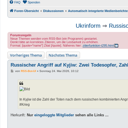
FAQ
Spenden
Foren-Übersicht
Diskussionen
Automatisch integrierte Medienberichte
Ukrinform
⇒
Russisc
Forumsregeln
Neue Themen werden vom RSS-Bot (ein Programm) gestartet.
Denkt bitte an korrektes Zitieren, um die Lesbarkeit zu erhöhen.
Format: [quote="name"] Zitat [/quote]. Näheres hier:
zitierfunktion-t295.html
Vorheriges Thema
Nächstes Thema
Russischer Angriff auf Kyjiw: Zwei Todesopfer, Zahl 
B
von
RSS-Bot-UI
»
Sonntag 24. Mai 2026, 10:12
e
i
t
r
a
g
In Kyjiw ist die Zahl der Toten nach dem russischen kombinierten Angri
#Krieg
Herkunft:
Nur
eingeloggte Mitglieder
sehen alle Links ...