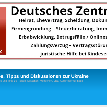
os, Tipps und Diskussionen zur Ukraine
s und Infos zu Reisen, Sprachen, Menschen, Visa, Kultur oder für nette