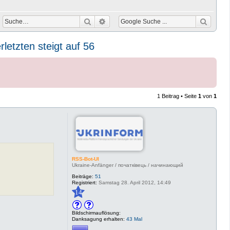
Suche
Erweiterte Suche
rletzten steigt auf 56
1 Beitrag • Seite
1
von
1
RSS-Bot-UI
Ukraine-Anfänger / початківець / начинающий
Beiträge:
51
Registriert:
Samstag 28. April 2012, 14:49
14
Bildschirmauflösung:
Danksagung erhalten:
43 Mal