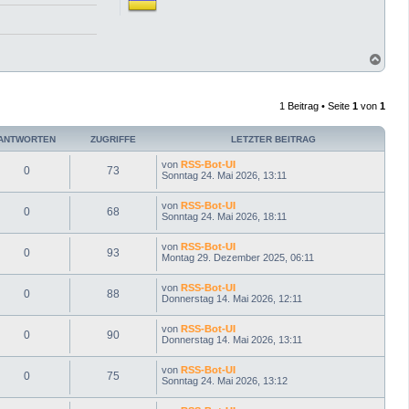
N
a
c
h
1 Beitrag • Seite
1
von
1
o
b
e
ANTWORTEN
ZUGRIFFE
LETZTER BEITRAG
n
von
RSS-Bot-UI
0
73
Sonntag 24. Mai 2026, 13:11
von
RSS-Bot-UI
0
68
Sonntag 24. Mai 2026, 18:11
von
RSS-Bot-UI
0
93
Montag 29. Dezember 2025, 06:11
von
RSS-Bot-UI
0
88
Donnerstag 14. Mai 2026, 12:11
von
RSS-Bot-UI
0
90
Donnerstag 14. Mai 2026, 13:11
von
RSS-Bot-UI
0
75
Sonntag 24. Mai 2026, 13:12