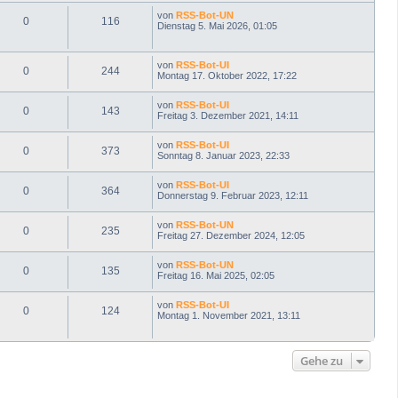
von
RSS-Bot-UN
0
116
Dienstag 5. Mai 2026, 01:05
von
RSS-Bot-UI
0
244
Montag 17. Oktober 2022, 17:22
von
RSS-Bot-UI
0
143
Freitag 3. Dezember 2021, 14:11
von
RSS-Bot-UI
0
373
Sonntag 8. Januar 2023, 22:33
von
RSS-Bot-UI
0
364
Donnerstag 9. Februar 2023, 12:11
von
RSS-Bot-UN
0
235
Freitag 27. Dezember 2024, 12:05
von
RSS-Bot-UN
0
135
Freitag 16. Mai 2025, 02:05
von
RSS-Bot-UI
0
124
Montag 1. November 2021, 13:11
Gehe zu