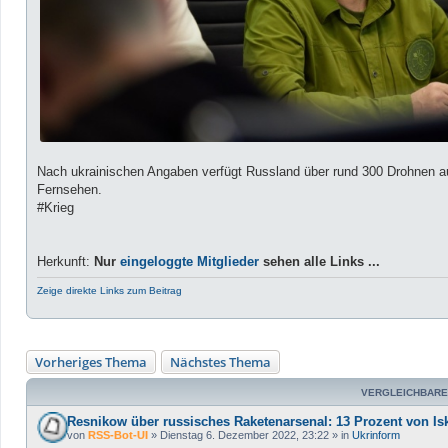
Nach ukrainischen Angaben verfügt Russland über rund 300 Drohnen aus
Fernsehen.
#Krieg
Herkunft:
Nur
eingeloggte Mitglieder
sehen alle Links ...
Zeige direkte Links zum Beitrag
Vorheriges Thema
Nächstes Thema
VERGLEICHBARE
Resnikow über russisches Raketenarsenal: 13 Prozent von Is
von
RSS-Bot-UI
»
Dienstag 6. Dezember 2022, 23:22
» in
Ukrinform