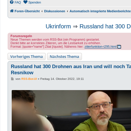
FAQ
Spenden
Foren-Übersicht
Diskussionen
Automatisch integrierte Medienberichte
Ukrinform
⇒
Russland hat 300 D
Forumsregeln
Neue Themen werden vom RSS-Bot (ein Programm) gestartet.
Denkt bitte an korrektes Zitieren, um die Lesbarkeit zu erhöhen.
Format: [quote="name"] Zitat [/quote]. Näheres hier:
zitierfunktion-t295.html
Vorheriges Thema
Nächstes Thema
Russland hat 300 Drohnen aus Iran und will noch T
Resnikow
B
von
RSS-Bot-UI
»
Freitag 14. Oktober 2022, 19:11
e
i
t
r
a
g