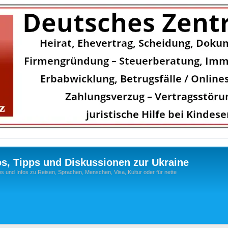
os, Tipps und Diskussionen zur Ukraine
s und Infos zu Reisen, Sprachen, Menschen, Visa, Kultur oder für nette