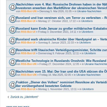
Nachrichten vom 4. Mai: Russische Drohnen haben in der Näh
Investoren erwerben den Marktführer der ukrainischen Versi
von
RSS-Bot-UN
»
Dienstag 5. Mai 2026, 01:05
» in
Ukraine-Nachrichten
Russland und Iran vereinen sich, um Terror zu verbreiten – R
von
RSS-Bot-UI
»
Montag 17. Oktober 2022, 17:22
» in
Ukrinform
Russland kann Ende Januar zu großer militärischer Eskalatio
von
RSS-Bot-UI
»
Freitag 3. Dezember 2021, 14:11
» in
Ukrinform
Russland warb ukrainische Kinder über Handyspiel an – Ver
von
RSS-Bot-UI
»
Sonntag 8. Januar 2023, 22:33
» in
Ukrinform
Resnikow trifft litauischen Verteidigungsminister, Schritte
von
RSS-Bot-UI
»
Donnerstag 9. Februar 2023, 12:11
» in
Ukrinform
Westliche Technologie in Russlands Oreshnik: Wie Russland
von
RSS-Bot-UN
»
Freitag 27. Dezember 2024, 12:05
» in
Ukraine-Nachricht
Nachrichten vom 15. Mai: Der Iran und die USA stürzen die
von
RSS-Bot-UN
»
Freitag 16. Mai 2025, 02:05
» in
Ukraine-Nachrichten
Fraktion „Diener des Volkes“ nominiert Resnikow als Verteid
der vorübergehend besetzten Gebiete
von
RSS-Bot-UI
»
Montag 1. November 2021, 13:11
» in
Ukrinform
Zurück zu „Ukrinform“