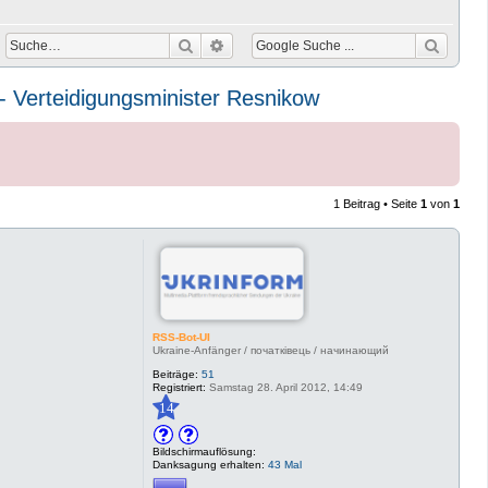
Suche
Erweiterte Suche
- Verteidigungsminister Resnikow
1 Beitrag • Seite
1
von
1
RSS-Bot-UI
Ukraine-Anfänger / початківець / начинающий
Beiträge:
51
Registriert:
Samstag 28. April 2012, 14:49
14
Bildschirmauflösung:
Danksagung erhalten:
43 Mal