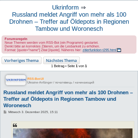
u
Ukrinform
⇒
c
Russland meldet Angriff von mehr als 100
h
Drohnen – Treffer auf Öldepots in Regionen
e
Tambow und Woronesch
Forumsregeln
Neue Themen werden vom RSS-Bot (ein Programm) gestartet.
Denkt bitte an korrektes Zitieren, um die Lesbarkeit zu erhöhen.
Format: [quote="name"] Zitat [/quote]. Näheres hier:
zitierfunktion-t295.html
Vorheriges Thema
Nächstes Thema
1 Beitrag • Seite
1
von
1
RSS-Bot-UI
Ukraine-Anfänger / початківець / начинающий
Russland meldet Angriff von mehr als 100 Drohnen –
Treffer auf Öldepots in Regionen Tambow und
Woronesch
B
Mittwoch 3. Dezember 2025, 15:11
e
i
t
r
a
g