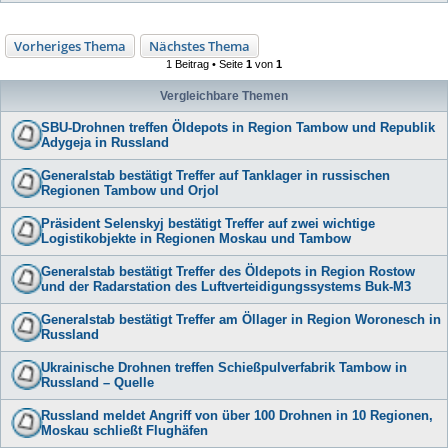
Vorheriges Thema
Nächstes Thema
1 Beitrag • Seite
1
von
1
Vergleichbare Themen
SBU-Drohnen treffen Öldepots in Region Tambow und Republik
Adygeja in Russland
Generalstab bestätigt Treffer auf Tanklager in russischen
Regionen Tambow und Orjol
Präsident Selenskyj bestätigt Treffer auf zwei wichtige
Logistikobjekte in Regionen Moskau und Tambow
Generalstab bestätigt Treffer des Öldepots in Region Rostow
und der Radarstation des Luftverteidigungssystems Buk-M3
Generalstab bestätigt Treffer am Öllager in Region Woronesch in
Russland
Ukrainische Drohnen treffen Schießpulverfabrik Tambow in
Russland – Quelle
Russland meldet Angriff von über 100 Drohnen in 10 Regionen,
Moskau schließt Flughäfen