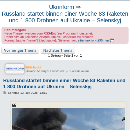
u
Ukrinform
⇒
c
Russland startet binnen einer Woche 83 Raketen
h
und 1.800 Drohnen auf Ukraine – Selenskyj
e
Forumsregeln
Neue Themen werden vom RSS-Bot (ein Programm) gestartet.
Denkt bitte an korrektes Zitieren, um die Lesbarkeit zu erhöhen.
Format: [quote="name"] Zitat [/quote]. Näheres hier:
zitierfunktion-t295.html
Vorheriges Thema
Nächstes Thema
1 Beitrag • Seite
1
von
1
RSS-Bot-UI
Ukraine-Anfänger / початківець / начинающий
Russland startet binnen einer Woche 83 Raketen und
1.800 Drohnen auf Ukraine – Selenskyj
B
Sonntag 13. Juli 2025, 13:11
e
i
t
r
a
g