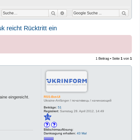
Suche
Erweiterte Suche
 reicht Rücktritt ein
1 Beitrag • Seite
1
von
1
ine eingereicht.
RSS-Bot-UI
Ukraine-Anfänger / початківець / начинающий
Beiträge:
51
Registriert:
Samstag 28. April 2012, 14:49
14
Bildschirmauflösung:
Danksagung erhalten:
43 Mal