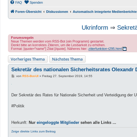
FAQ
Spenden
Foren-Übersicht
Diskussionen
Automatisch integrierte Medienberichte
Ukrinform
⇒
Sekretä
Forumsregeln
Neue Themen werden vom RSS-Bot (ein Programm) gestartet.
Denkt bitte an korrektes Zitieren, um die Lesbarkeit zu erhöhen.
Format: [quote="name"] Zitat [/quote]. Näheres hier:
zitierfunktion-t295.html
Vorheriges Thema
Nächstes Thema
Sekretär des nationalen Sicherheitsrates Olexandr D
B
von
RSS-Bot-UI
»
Freitag 27. September 2019, 14:55
e
i
t
r
a
Der Sekretär des Rates für Nationale Sicherheit und Verteidigung der 
g
#Politik
Herkunft:
Nur
eingeloggte Mitglieder
sehen alle Links ...
Zeige direkte Links zum Beitrag