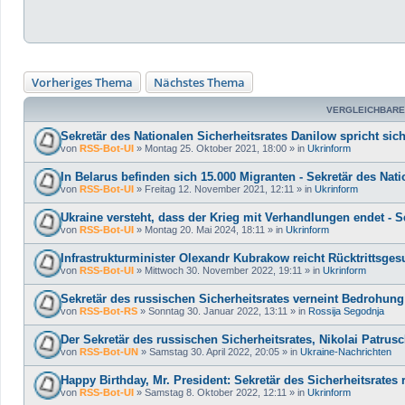
Vorheriges Thema
Nächstes Thema
VERGLEICHBARE
Sekretär des Nationalen Sicherheitsrates Danilow spricht sich
von
RSS-Bot-UI
»
Montag 25. Oktober 2021, 18:00
» in
Ukrinform
In Belarus befinden sich 15.000 Migranten - Sekretär des Nat
von
RSS-Bot-UI
»
Freitag 12. November 2021, 12:11
» in
Ukrinform
Ukraine versteht, dass der Krieg mit Verhandlungen endet - S
von
RSS-Bot-UI
»
Montag 20. Mai 2024, 18:11
» in
Ukrinform
Infrastrukturminister Olexandr Kubrakow reicht Rücktrittsges
von
RSS-Bot-UI
»
Mittwoch 30. November 2022, 19:11
» in
Ukrinform
Sekretär des russischen Sicherheitsrates verneint Bedrohung 
von
RSS-Bot-RS
»
Sonntag 30. Januar 2022, 13:11
» in
Rossija Segodnja
Der Sekretär des russischen Sicherheitsrates, Nikolai Patrus
von
RSS-Bot-UN
»
Samstag 30. April 2022, 20:05
» in
Ukraine-Nachrichten
Happy Birthday, Mr. President: Sekretär des Sicherheitsrates
von
RSS-Bot-UI
»
Samstag 8. Oktober 2022, 12:11
» in
Ukrinform