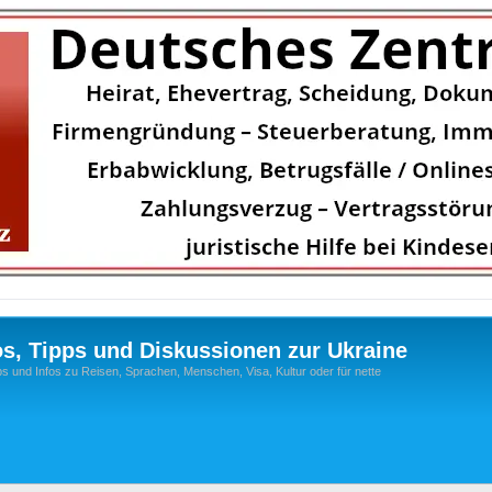
os, Tipps und Diskussionen zur Ukraine
s und Infos zu Reisen, Sprachen, Menschen, Visa, Kultur oder für nette