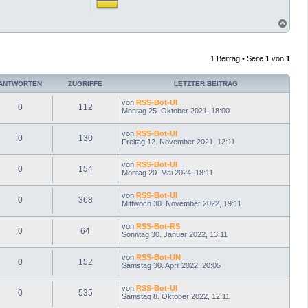
N
a
c
h
1 Beitrag • Seite
1
von
1
o
b
e
ANTWORTEN
ZUGRIFFE
LETZTER BEITRAG
n
von
RSS-Bot-UI
0
112
Montag 25. Oktober 2021, 18:00
von
RSS-Bot-UI
0
130
Freitag 12. November 2021, 12:11
von
RSS-Bot-UI
0
154
Montag 20. Mai 2024, 18:11
von
RSS-Bot-UI
0
368
Mittwoch 30. November 2022, 19:11
von
RSS-Bot-RS
0
64
Sonntag 30. Januar 2022, 13:11
von
RSS-Bot-UN
0
152
Samstag 30. April 2022, 20:05
von
RSS-Bot-UI
0
535
Samstag 8. Oktober 2022, 12:11