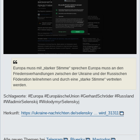
Europa muss mit „starker Stimme“ sprechen Europa muss an den
Friedensverhandlungen zwischen der Ukraine und der Russischen
Föderation teilnehmen und durch eine „starke Stimme“ vertreten
werden.
Schlagworte: #Europa #EuropäischeUnion #GerhardSchröder #Russland
#WladimirSelenskij #WolodymyrSelenskyj
Herkunft:
https://ukraine-nachrichten.de/selensky ... wird_31311
Alle neuen Themen bei
Telegram
,
Bluesky
,
Mastodon
,