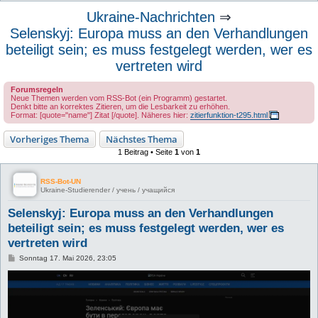
u
Ukraine-Nachrichten
⇒
c
Selenskyj: Europa muss an den Verhandlungen
h
beteiligt sein; es muss festgelegt werden, wer es
e
vertreten wird
Forumsregeln
Neue Themen werden vom RSS-Bot (ein Programm) gestartet.
Denkt bitte an korrektes Zitieren, um die Lesbarkeit zu erhöhen.
Format: [quote="name"] Zitat [/quote]. Näheres hier:
zitierfunktion-t295.html
Vorheriges Thema
Nächstes Thema
1 Beitrag • Seite
1
von
1
RSS-Bot-UN
Ukraine-Studierender / учень / учащийся
Selenskyj: Europa muss an den Verhandlungen
beteiligt sein; es muss festgelegt werden, wer es
vertreten wird
B
Sonntag 17. Mai 2026, 23:05
e
i
t
r
a
g