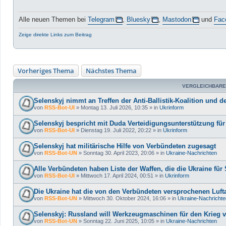
Alle neuen Themen bei
Telegram
,
Bluesky
,
Mastodon
und
Fac
Zeige direkte Links zum Beitrag
Vorheriges Thema
Nächstes Thema
VERGLEICHBARE
Selenskyj nimmt an Treffen der Anti-Ballistik-Koalition und der
von
RSS-Bot-UI
»
Montag 13. Juli 2026, 10:35
» in
Ukrinform
Selenskyj bespricht mit Duda Verteidigungsunterstützung fü
von
RSS-Bot-UI
»
Dienstag 19. Juli 2022, 20:22
» in
Ukrinform
Selenskyj hat militärische Hilfe von Verbündeten zugesagt
von
RSS-Bot-UN
»
Sonntag 30. April 2023, 20:06
» in
Ukraine-Nachrichten
Alle Verbündeten haben Liste der Waffen, die die Ukraine für
von
RSS-Bot-UI
»
Mittwoch 17. April 2024, 00:51
» in
Ukrinform
Die Ukraine hat die von den Verbündeten versprochenen Luft
von
RSS-Bot-UN
»
Mittwoch 30. Oktober 2024, 16:06
» in
Ukraine-Nachrichte
Selenskyj: Russland will Werkzeugmaschinen für den Krieg 
von
RSS-Bot-UN
»
Sonntag 22. Juni 2025, 10:05
» in
Ukraine-Nachrichten