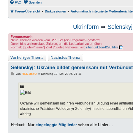
FAQ
Spenden
Foren-Übersicht
Diskussionen
Automatisch integrierte Medienberichte
Ukrinform
⇒
Selenskyj
Forumsregeln
Neue Themen werden vom RSS-Bot (ein Programm) gestartet.
Denkt bitte an korrektes Zitieren, um die Lesbarkeit zu erhöhen.
Format: [quote="name"] Zitat [/quote]. Näheres hier:
zitierfunktion-t295.html
Vorheriges Thema
Nächstes Thema
Selenskyj: Ukraine bildet gemeinsam mit Verbündete
B
von
RSS-Bot-UI
»
Dienstag 12. Mai 2026, 21:11
e
i
t
r
a
g
Ukraine will gemeinsam mit ihren Verbündeten Bildung einer antiballi
ukrainische Präsident Wolodymyr Selenskyj in seiner abendlichen Vid
#Krieg
Herkunft:
Nur
eingeloggte Mitglieder
sehen alle Links ...