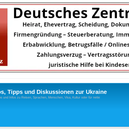
os, Tipps und Diskussionen zur Ukraine
s und Infos zu Reisen, Sprachen, Menschen, Visa, Kultur oder für nette