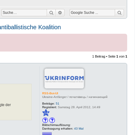
Suche
Erweiterte Suche
iballistische Koalition
1 Beitrag • Seite
1
von
1
RSS-Bot-UI
Ukraine-Anfänger / початківець / начинающий
Beiträge:
51
gte der
Registriert:
Samstag 28. April 2012, 14:49
14
Bildschirmauflösung:
Danksagung erhalten:
43 Mal