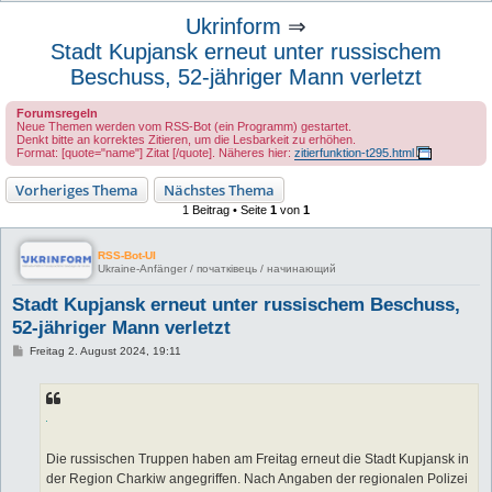
u
Ukrinform
⇒
c
Stadt Kupjansk erneut unter russischem
h
Beschuss, 52-jähriger Mann verletzt
e
Forumsregeln
Neue Themen werden vom RSS-Bot (ein Programm) gestartet.
Denkt bitte an korrektes Zitieren, um die Lesbarkeit zu erhöhen.
Format: [quote="name"] Zitat [/quote]. Näheres hier:
zitierfunktion-t295.html
Vorheriges Thema
Nächstes Thema
1 Beitrag • Seite
1
von
1
RSS-Bot-UI
Ukraine-Anfänger / початківець / начинающий
Stadt Kupjansk erneut unter russischem Beschuss,
52-jähriger Mann verletzt
B
Freitag 2. August 2024, 19:11
e
i
t
r
a
g
Die russischen Truppen haben am Freitag erneut die Stadt Kupjansk in
der Region Charkiw angegriffen. Nach Angaben der regionalen Polizei