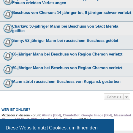
Frauen erleiden Verletzungen
Beschuss von Cherson: 14-jähriger tot, 9-jähriger schwer verletzt
Charkiw: 50-jähriger Mann bei Beschuss von Stadt Merefa
getötet
Sumy: 62-jähriger Mann bei russischem Beschuss getötet
60-jähriger Mann bei Beschuss von Region Cherson verletzt
60-jähriger Mann bei Beschuss von Region Cherson verletzt
Mann stirbt russischem Beschuss von Kupjansk gestorben
Gehe zu
WER IST ONLINE?
Mitglieder in diesem Forum:
Ahrefs [Bot]
,
ClaudeBot
,
Google Image [Bot]
,
Massenbot
Chrome 123 [Bot]
,
SERankingBacklinks [Bot]
und 17 Gäste
Diese Website nutzt Cookies, um Ihnen den