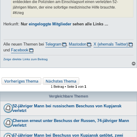
entdeckten die Polizisten am Einschlagsort einen verletzten 52-
jährigen Mann, der eine sofortige medizinische Hilfe brauchte.
#Krieg
Herkunft:
Nur
eingeloggte Mitglieder
sehen alle Links ...
Alle neuen Themen bei
Telegram
,
Mastodon
,
X (ehemals Twitter)
und
Facebook
Zeige direkte Links zum Beitrag
Vorheriges Thema
Nächstes Thema
1 Beitrag • Seite
1
von
1
Vergleichbare Themen
52-jähriger Mann bei russischem Beschuss von Kupjansk
verletzt
Cherson erneut unter Beschuss der Russen, 74-jähriger Mann
verletzt
67-jähriger Mann bei Beschuss von Kupjansk getötet, zwei