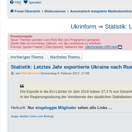
FAQ
Spenden
Foren-Übersicht
Diskussionen
Automatisch integrierte Medienberichte
Ukrinform
⇒
Statistik:
Forumsregeln
Neue Themen werden vom RSS-Bot (ein Programm) gestartet.
Denkt bitte an korrektes Zitieren, um die Lesbarkeit zu erhöhen.
Format: [quote="name"] Zitat [/quote]. Näheres hier:
zitierfunktion-t295.html
Vorheriges Thema
Nächstes Thema
Statistik: Letztes Jahr exportierte Ukraine nach R
B
von
RSS-Bot-UI
»
Donnerstag 9. Februar 2017, 17:48
e
i
t
r
a
Die Exporte in die EU-Länder im Jahr 2016 haben 37,3 % von Gesamtex
g
in der Regierungssitzung der Vorsitzende des staatlichen Statistikdie
Herkunft:
Nur
eingeloggte Mitglieder
sehen alle Links ...
Zeige direkte Links zum Beitrag