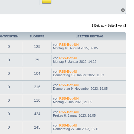
N
a
c
h
1 Beitrag • Seite
1
von
1
o
b
e
ANTWORTEN
ZUGRIFFE
LETZTER BEITRAG
n
von
RSS-Bot-UN
0
125
Montag 18. August 2025, 09:05
von
RSS-Bot-UI
0
75
Montag 3. Januar 2022, 14:22
von
RSS-Bot-UI
0
104
Donnerstag 13. Januar 2022, 11:33
von
RSS-Bot-UN
0
216
Donnerstag 9. November 2023, 19:05
von
RSS-Bot-UN
0
110
Montag 2. Juni 2025, 21:05
von
RSS-Bot-UN
0
424
Freitag 6. Januar 2023, 16:05
von
RSS-Bot-UI
0
245
Donnerstag 27. Juli 2023, 13:11