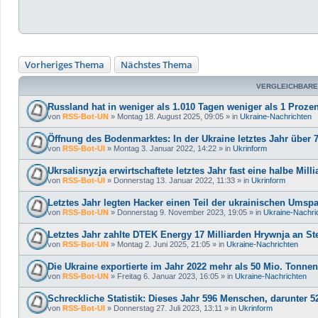
Vorheriges Thema
Nächstes Thema
VERGLEICHBARE
Russland hat in weniger als 1.010 Tagen weniger als 1 Prozen
von
RSS-Bot-UN
»
Montag 18. August 2025, 09:05
» in
Ukraine-Nachrichten
Öffnung des Bodenmarktes: In der Ukraine letztes Jahr über 
von
RSS-Bot-UI
»
Montag 3. Januar 2022, 14:22
» in
Ukrinform
Ukrsalisnyzja erwirtschaftete letztes Jahr fast eine halbe Mil
von
RSS-Bot-UI
»
Donnerstag 13. Januar 2022, 11:33
» in
Ukrinform
Letztes Jahr legten Hacker einen Teil der ukrainischen Ums
von
RSS-Bot-UN
»
Donnerstag 9. November 2023, 19:05
» in
Ukraine-Nachri
Letztes Jahr zahlte DTEK Energy 17 Milliarden Hrywnja an St
von
RSS-Bot-UN
»
Montag 2. Juni 2025, 21:05
» in
Ukraine-Nachrichten
Die Ukraine exportierte im Jahr 2022 mehr als 50 Mio. Tonnen
von
RSS-Bot-UN
»
Freitag 6. Januar 2023, 16:05
» in
Ukraine-Nachrichten
Schreckliche Statistik: Dieses Jahr 596 Menschen, darunter 5
von
RSS-Bot-UI
»
Donnerstag 27. Juli 2023, 13:11
» in
Ukrinform