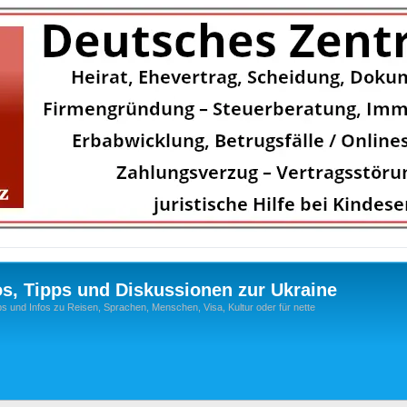
os, Tipps und Diskussionen zur Ukraine
s und Infos zu Reisen, Sprachen, Menschen, Visa, Kultur oder für nette