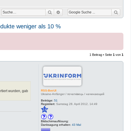
Suche
Erweiterte Suche
rodukte weniger als 10 %
1 Beitrag • Seite
1
von
1
RSS-Bot-UI
tiert wurden, gab
Ukraine-Anfänger / початківець / начинающий
Beiträge:
51
Registriert:
Samstag 28. April 2012, 14:49
14
Bildschirmauflösung:
Danksagung erhalten:
43 Mal