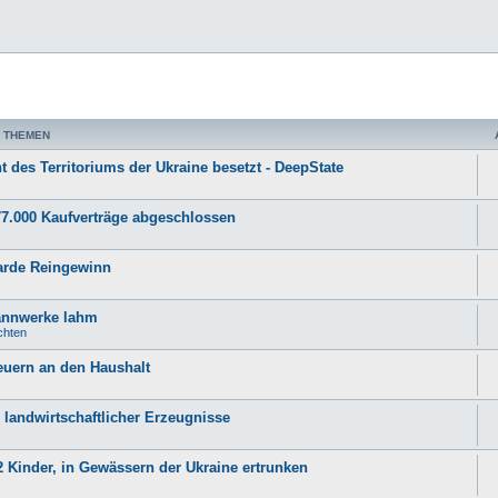
 THEMEN
t des Territoriums der Ukraine besetzt - DeepState
77.000 Kaufverträge abgeschlossen
liarde Reingewinn
pannwerke lahm
chten
euern an den Haushalt
 landwirtschaftlicher Erzeugnisse
2 Kinder, in Gewässern der Ukraine ertrunken