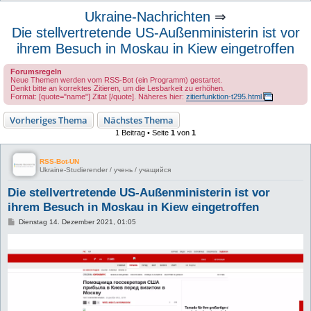
u
Ukraine-Nachrichten
⇒
c
Die stellvertretende US-Außenministerin ist vor
h
ihrem Besuch in Moskau in Kiew eingetroffen
e
Forumsregeln
Neue Themen werden vom RSS-Bot (ein Programm) gestartet.
Denkt bitte an korrektes Zitieren, um die Lesbarkeit zu erhöhen.
Format: [quote="name"] Zitat [/quote]. Näheres hier:
zitierfunktion-t295.html
Vorheriges Thema
Nächstes Thema
1 Beitrag • Seite
1
von
1
RSS-Bot-UN
Ukraine-Studierender / учень / учащийся
Die stellvertretende US-Außenministerin ist vor
ihrem Besuch in Moskau in Kiew eingetroffen
B
Dienstag 14. Dezember 2021, 01:05
e
i
t
r
a
g