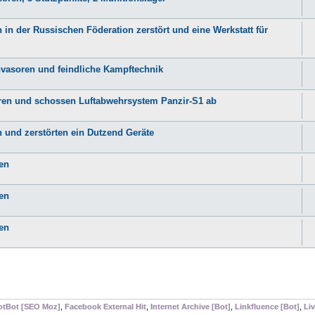
 in der Russischen Föderation zerstört und eine Werkstatt für
Invasoren und feindliche Kampftechnik
soren und schossen Luftabwehrsystem Panzir-S1 ab
en und zerstörten ein Dutzend Geräte
ren
ren
ren
otBot [SEO Moz]
,
Facebook External Hit
,
Internet Archive [Bot]
,
Linkfluence [Bot]
,
Liv