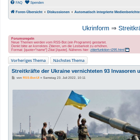
FAQ
Spenden
Foren-Übersicht
Diskussionen
Automatisch integrierte Medienberichte
Ukrinform
⇒
Streitk
Forumsregeln
Neue Themen werden vom RSS-Bot (ein Programm) gestartet.
Denkt bitte an korrektes Zitieren, um die Lesbarkeit zu erhöhen.
Format: [quote="name"] Zitat [/quote]. Näheres hier:
zitierfunktion-t295.html
Vorheriges Thema
Nächstes Thema
Streitkräfte der Ukraine vernichteten 93 Invasoren 
B
von
RSS-Bot-UI
»
Samstag 23. Juli 2022, 10:11
e
i
t
r
a
g