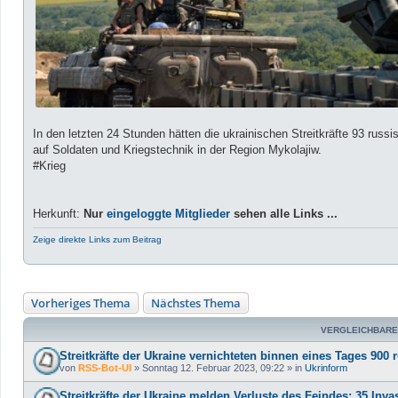
In den letzten 24 Stunden hätten die ukrainischen Streitkräfte 93 russi
auf Soldaten und Kriegstechnik in der Region Mykolajiw.
#Krieg
Herkunft:
Nur
eingeloggte Mitglieder
sehen alle Links ...
Zeige direkte Links zum Beitrag
Vorheriges Thema
Nächstes Thema
VERGLEICHBARE
Streitkräfte der Ukraine vernichteten binnen eines Tages 90
von
RSS-Bot-UI
»
Sonntag 12. Februar 2023, 09:22
» in
Ukrinform
Streitkräfte der Ukraine melden Verluste des Feindes: 35 Inva