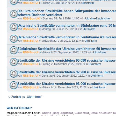
von
RSS-Bot-UI
»
Freitag 22. Juli 2022, 09:22
» in
Ukrinform
Die ukrainischen Streitkräfte haben Stützpunkte der Invasoren
schwere Drohnen vernichtet
von
RSS-Bot-UN
»
Sonntag 14. Juni 2026, 14:05
» in
Ukraine-Nachrichten
Ukrainische Streitkräfte vernichteten in Südukraine rund 30 
von
RSS-Bot-UI
»
Montag 20. Juni 2022, 09:00
» in
Ukrinform
Ukrainische Streitkräfte vernichteten in Südukraine 49 Inva
von
RSS-Bot-UI
»
Mittwoch 22. Juni 2022, 12:11
» in
Ukrinform
Südukraine: Streitkräfte der Ukraine vernichteten 60 Invasor
von
RSS-Bot-UI
»
Mittwoch 28. September 2022, 12:22
» in
Ukrinform
Streitkräfte der Ukraine vernichteten 90.090 russische Invaso
von
RSS-Bot-UI
»
Freitag 2. Dezember 2022, 10:11
» in
Ukrinform
Streitkräfte der Ukraine vernichteten 92.200 russische Invaso
von
RSS-Bot-UI
»
Dienstag 6. Dezember 2022, 11:11
» in
Ukrinform
Streitkräfte der Ukraine vernichteten 96.000 russische Invaso
von
RSS-Bot-UI
»
Mittwoch 14. Dezember 2022, 11:22
» in
Ukrinform
Zurück zu „Ukrinform“
WER IST ONLINE?
Mitglieder in diesem Forum:
Ahrefs [Bot]
,
Applebot
,
ClaudeBot
,
DataForSeoBot
,
D