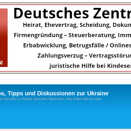
os, Tipps und Diskussionen zur Ukraine
s und Infos zu Reisen, Sprachen, Menschen, Visa, Kultur oder für nette