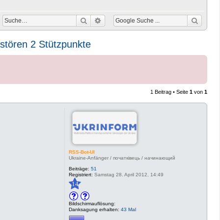
Suche
Erweiterte Suche
rstören 2 Stützpunkte
1 Beitrag • Seite
1
von
1
RSS-Bot-UI
Ukraine-Anfänger / початківець / начинающий
Beiträge:
51
Registriert:
Samstag 28. April 2012, 14:49
14
Bildschirmauflösung:
Danksagung erhalten:
43 Mal