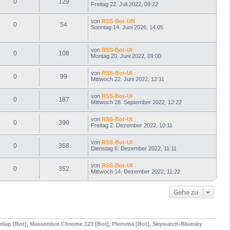
0
129
Freitag 22. Juli 2022, 09:22
von
RSS-Bot-UN
0
54
Sonntag 14. Juni 2026, 14:05
von
RSS-Bot-UI
0
108
Montag 20. Juni 2022, 09:00
von
RSS-Bot-UI
0
99
Mittwoch 22. Juni 2022, 12:11
von
RSS-Bot-UI
0
187
Mittwoch 28. September 2022, 12:22
von
RSS-Bot-UI
0
390
Freitag 2. Dezember 2022, 10:11
von
RSS-Bot-UI
0
358
Dienstag 6. Dezember 2022, 11:11
von
RSS-Bot-UI
0
352
Mittwoch 14. Dezember 2022, 11:22
Gehe zu
elap [Bot]
,
Massenbot Chrome 123 [Bot]
,
Pleroma [Bot]
,
Skywatch-Bluesky