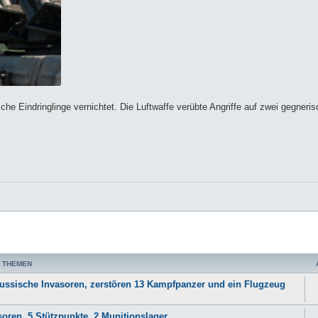
sche Eindringlinge vernichtet. Die Luftwaffe verübte Angriffe auf zwei gegneri
 THEMEN
0 russische Invasoren, zerstören 13 Kampfpanzer und ein Flugzeug
soren, 5 Stützpunkte, 2 Munitionslager