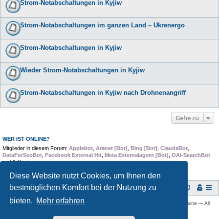
Strom-Notabschaltungen in Kyjiw
Strom-Notabschaltungen im ganzen Land – Ukrenergo
Strom-Notabschaltungen in Kyjiw
Wieder Strom-Notabschaltungen in Kyjiw
Strom-Notabschaltungen in Kyjiw nach Drohnenangriff
Gehe zu
WER IST ONLINE?
Mitglieder in diesem Forum:
Applebot
,
Aranet [Bot]
,
Bing [Bot]
,
ClaudeBot
,
DataForSeoBot
,
Facebook External Hit
,
Meta Externalagent [Bot]
,
OAI-SearchBot
und 1 Gast
Diese Website nutzt Cookies, um Ihnen den
bestmöglichen Komfort bei der Nutzung zu
Foren-Übersicht
bieten.
Mehr erfahren
Copyright © 2009 -
2026 Ukraine-Forum: Infos, Tipps und Diskussionen zur Ukraine — All
rights reserved.