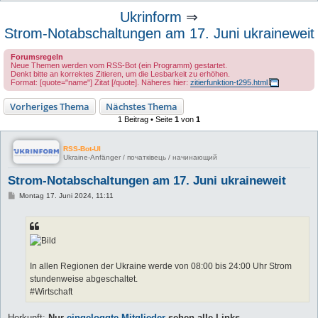
u
Ukrinform
⇒
c
Strom-Notabschaltungen am 17. Juni ukraineweit
h
Forumsregeln
e
Neue Themen werden vom RSS-Bot (ein Programm) gestartet.
Denkt bitte an korrektes Zitieren, um die Lesbarkeit zu erhöhen.
Format: [quote="name"] Zitat [/quote]. Näheres hier:
zitierfunktion-t295.html
Vorheriges Thema
Nächstes Thema
1 Beitrag • Seite
1
von
1
RSS-Bot-UI
Ukraine-Anfänger / початківець / начинающий
Strom-Notabschaltungen am 17. Juni ukraineweit
B
Montag 17. Juni 2024, 11:11
e
i
t
r
a
g
In allen Regionen der Ukraine werde von 08:00 bis 24:00 Uhr Strom
stundenweise abgeschaltet.
#Wirtschaft
Herkunft:
Nur
eingeloggte Mitglieder
sehen alle Links ...