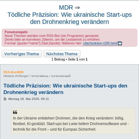
u
MDR
⇒
c
Tödliche Präzision: Wie ukrainische Start-ups
h
den Drohnenkrieg verändern
e
Forumsregeln
Neue Themen werden vom RSS-Bot (ein Programm) gestartet.
Denkt bitte an korrektes Zitieren, um die Lesbarkeit zu erhöhen.
Format: [quote="name"] Zitat [/quote]. Näheres hier:
zitierfunktion-t295.html
Vorheriges Thema
Nächstes Thema
1 Beitrag • Seite
1
von
1
RSS-Bot-MDR
Ukraine-Anfänger / початківець / начинающий
Tödliche Präzision: Wie ukrainische Start-ups den
Drohnenkrieg verändern
B
Montag 18. Mai 2026, 06:11
e
i
t
r
a
In der Ukraine entstehen Drohnen, die den Krieg verändern: billig,
g
flexibel, KI-gestützt. Start-ups bei Lwiw liefern Drohnensoftware und -
technik für die Front – und für Europas Sicherheit.