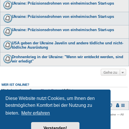
Ukraine: Präzisionsdrohnen von einheimischen Start-ups
Ukraine: Präzisionsdrohnen von einheimischen Start-ups
Ukraine: Präzisionsdrohnen von einheimischen Start-ups
USA geben der Ukraine Javelin und andere tödliche und nicht-
tödliche Ausrüstung
Drohnenkrieg in der Ukraine: "Wenn wir entdeckt werden, sind
wir erledigt"
Gehe zu
WER IST ONLINE?
Mitglieder in diesem Forum:
ClaudeBot
und 0 Gäste
Diese Website nutzt Cookies, um Ihnen den
bestmöglichen Komfort bei der Nutzung zu
Foren-Übersicht
bieten.
Mehr erfahren
Copyright © 2009 -
2026 Ukraine-Forum: Infos, Tipps und Diskussionen zur Ukraine — All
rights reserved.
Powered by
phpBB
® Forum Software © phpBB Limited
Verstanden!