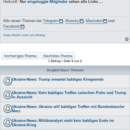
Herkunft:
Nur
eingeloggte Mitglieder
sehen alle Links ...
Alle neuen Themen bei
Telegram
,
Bluesky
,
Mastodon
und
Facebook
Zeige direkte Links zum Beitrag
Vorheriges Thema
Nächstes Thema
1 Beitrag • Seite
1
von
1
Vergleichbare Themen
Ukraine-News: Trump erwartet baldiges Kriegsende
Ukraine-News: Kein baldiges Treffen zwischen Putin und Trump
in Aussicht
Ukraine-News: Ukraine will baldiges Treffen mit Bundeskanzler
Merz
Ukraine-News: Militäranalyst sieht kein baldiges Ende im
Ukraine-Krieg