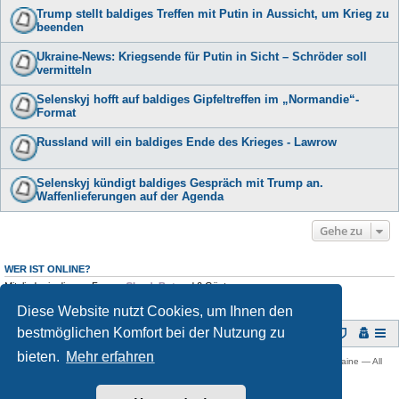
Trump stellt baldiges Treffen mit Putin in Aussicht, um Krieg zu
beenden
Ukraine-News: Kriegsende für Putin in Sicht – Schröder soll
vermitteln
Selenskyj hofft auf baldiges Gipfeltreffen im „Normandie“-
Format
Russland will ein baldiges Ende des Krieges - Lawrow
Selenskyj kündigt baldiges Gespräch mit Trump an.
Waffenlieferungen auf der Agenda
Gehe zu
WER IST ONLINE?
Mitglieder in diesem Forum:
ClaudeBot
und 0 Gäste
Diese Website nutzt Cookies, um Ihnen den
bestmöglichen Komfort bei der Nutzung zu
Foren-Übersicht
bieten.
Mehr erfahren
Copyright © 2009 -
2026 Ukraine-Forum: Infos, Tipps und Diskussionen zur Ukraine — All
rights reserved.
Powered by
phpBB
® Forum Software © phpBB Limited