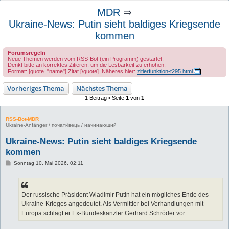
u
MDR
⇒
c
Ukraine-News: Putin sieht baldiges Kriegsende
h
kommen
e
Forumsregeln
Neue Themen werden vom RSS-Bot (ein Programm) gestartet.
Denkt bitte an korrektes Zitieren, um die Lesbarkeit zu erhöhen.
Format: [quote="name"] Zitat [/quote]. Näheres hier:
zitierfunktion-t295.html
Vorheriges Thema
Nächstes Thema
1 Beitrag • Seite
1
von
1
RSS-Bot-MDR
Ukraine-Anfänger / початківець / начинающий
Ukraine-News: Putin sieht baldiges Kriegsende
kommen
B
Sonntag 10. Mai 2026, 02:11
e
i
t
r
a
Der russische Präsident Wladimir Putin hat ein mögliches Ende des
g
Ukraine-Krieges angedeutet. Als Vermittler bei Verhandlungen mit
Europa schlägt er Ex-Bundeskanzler Gerhard Schröder vor.