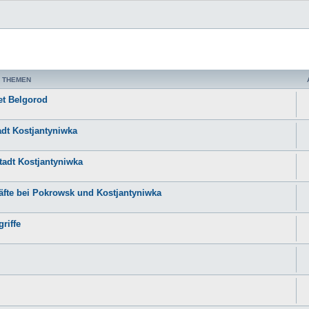
 THEMEN
et Belgorod
adt Kostjantyniwka
tadt Kostjantyniwka
räfte bei Pokrowsk und Kostjantyniwka
riffe