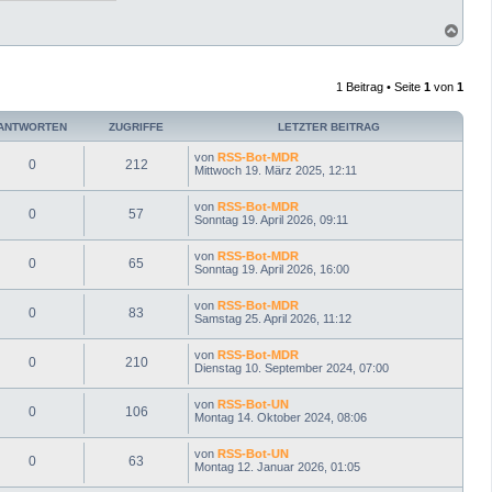
N
a
c
h
1 Beitrag • Seite
1
von
1
o
b
e
ANTWORTEN
ZUGRIFFE
LETZTER BEITRAG
n
von
RSS-Bot-MDR
0
212
Mittwoch 19. März 2025, 12:11
von
RSS-Bot-MDR
0
57
Sonntag 19. April 2026, 09:11
von
RSS-Bot-MDR
0
65
Sonntag 19. April 2026, 16:00
von
RSS-Bot-MDR
0
83
Samstag 25. April 2026, 11:12
von
RSS-Bot-MDR
0
210
Dienstag 10. September 2024, 07:00
von
RSS-Bot-UN
0
106
Montag 14. Oktober 2024, 08:06
von
RSS-Bot-UN
0
63
Montag 12. Januar 2026, 01:05