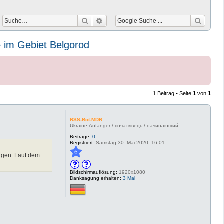
Suche
Erweiterte Suche
 im Gebiet Belgorod
1 Beitrag • Seite
1
von
1
RSS-Bot-MDR
Ukraine-Anfänger / початківець / начинающий
Beiträge:
0
Registriert:
Samstag 30. Mai 2020, 16:01
6
ingen. Laut dem
Bildschirmauflösung:
1920x1080
Danksagung erhalten:
3 Mal