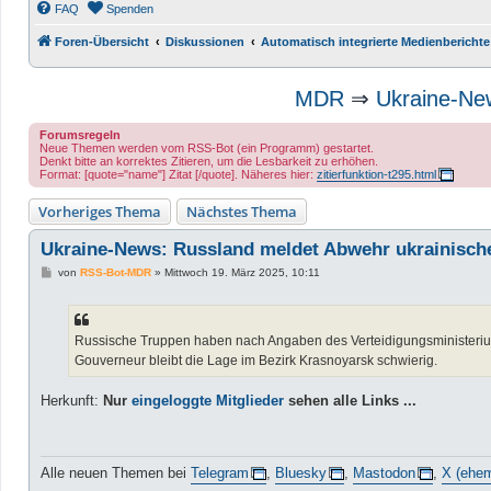
FAQ
Spenden
Foren-Übersicht
Diskussionen
Automatisch integrierte Medienberichte
MDR
⇒
Ukraine-New
Forumsregeln
Neue Themen werden vom RSS-Bot (ein Programm) gestartet.
Denkt bitte an korrektes Zitieren, um die Lesbarkeit zu erhöhen.
Format: [quote="name"] Zitat [/quote]. Näheres hier:
zitierfunktion-t295.html
Vorheriges Thema
Nächstes Thema
Ukraine-News: Russland meldet Abwehr ukrainische
B
von
RSS-Bot-MDR
»
Mittwoch 19. März 2025, 10:11
e
i
t
r
a
Russische Truppen haben nach Angaben des Verteidigungsministeriums
g
Gouverneur bleibt die Lage im Bezirk Krasnoyarsk schwierig.
Herkunft:
Nur
eingeloggte Mitglieder
sehen alle Links ...
Alle neuen Themen bei
Telegram
,
Bluesky
,
Mastodon
,
X (ehem