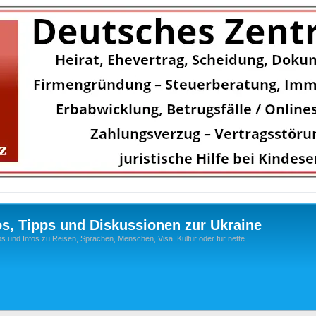
os, Tipps und Diskussionen zur Ukraine
s und Infos zu Reisen, Sprachen, Menschen, Visa, Kultur oder für nette