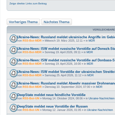
Zeige direkte Links zum Beitrag
Vorheriges Thema
Nächstes Thema
VERGLEICHBARE
Ukraine-News: Russland meldet ukrainische Angriffe im Gebi
von
RSS-Bot-MDR
»
Mittwoch 19. März 2025, 12:11
» in
MDR
Ukraine-News: ISW meldet russische Vorstöße auf Donezk-St
von
RSS-Bot-MDR
»
Sonntag 19. April 2026, 09:11
» in
MDR
Ukraine-News: ISW meldet russische Vorstöße auf Donbass-S
von
RSS-Bot-MDR
»
Sonntag 19. April 2026, 16:00
» in
MDR
Ukraine-News: ISW meldet Vorstöße der ukrainischen Streitk
von
RSS-Bot-MDR
»
Samstag 25. April 2026, 11:12
» in
MDR
Ukraine-News: Russland meldet Abwehr massiver Drohnenang
von
RSS-Bot-MDR
»
Dienstag 10. September 2024, 07:00
» in
MDR
DeepState meldet neue feindliche Vorstöße
von
RSS-Bot-UN
»
Montag 14. Oktober 2024, 08:06
» in
Ukraine-Nachrichten
DeepState meldet neue Vorstöße der Russen
von
RSS-Bot-UN
»
Montag 12. Januar 2026, 01:05
» in
Ukraine-Nachrichten