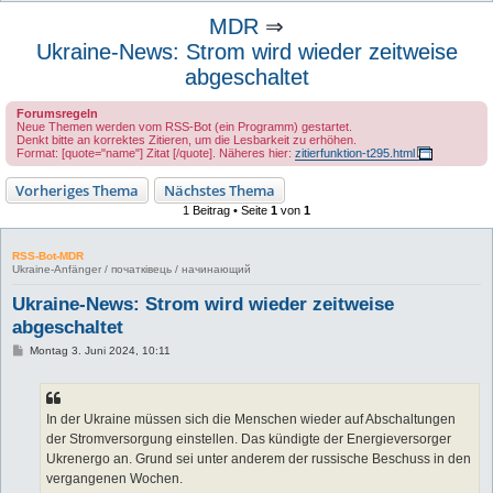
u
MDR
⇒
c
Ukraine-News: Strom wird wieder zeitweise
h
abgeschaltet
e
Forumsregeln
Neue Themen werden vom RSS-Bot (ein Programm) gestartet.
Denkt bitte an korrektes Zitieren, um die Lesbarkeit zu erhöhen.
Format: [quote="name"] Zitat [/quote]. Näheres hier:
zitierfunktion-t295.html
Vorheriges Thema
Nächstes Thema
1 Beitrag • Seite
1
von
1
RSS-Bot-MDR
Ukraine-Anfänger / початківець / начинающий
Ukraine-News: Strom wird wieder zeitweise
abgeschaltet
B
Montag 3. Juni 2024, 10:11
e
i
t
r
a
In der Ukraine müssen sich die Menschen wieder auf Abschaltungen
g
der Stromversorgung einstellen. Das kündigte der Energieversorger
Ukrenergo an. Grund sei unter anderem der russische Beschuss in den
vergangenen Wochen.