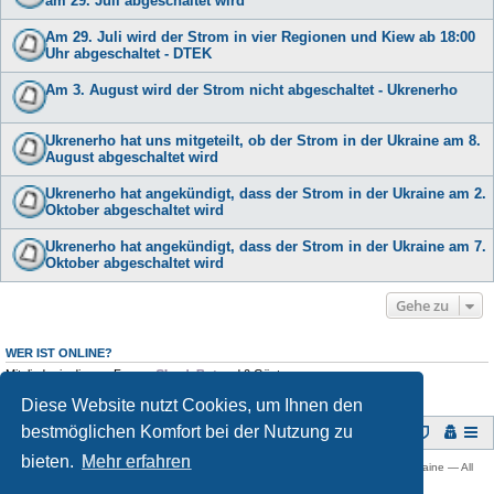
am 29. Juli abgeschaltet wird
Am 29. Juli wird der Strom in vier Regionen und Kiew ab 18:00
Uhr abgeschaltet - DTEK
Am 3. August wird der Strom nicht abgeschaltet - Ukrenerho
Ukrenerho hat uns mitgeteilt, ob der Strom in der Ukraine am 8.
August abgeschaltet wird
Ukrenerho hat angekündigt, dass der Strom in der Ukraine am 2.
Oktober abgeschaltet wird
Ukrenerho hat angekündigt, dass der Strom in der Ukraine am 7.
Oktober abgeschaltet wird
Gehe zu
WER IST ONLINE?
Mitglieder in diesem Forum:
ClaudeBot
und 0 Gäste
Diese Website nutzt Cookies, um Ihnen den
bestmöglichen Komfort bei der Nutzung zu
Foren-Übersicht
bieten.
Mehr erfahren
Copyright © 2009 -
2026 Ukraine-Forum: Infos, Tipps und Diskussionen zur Ukraine — All
rights reserved.