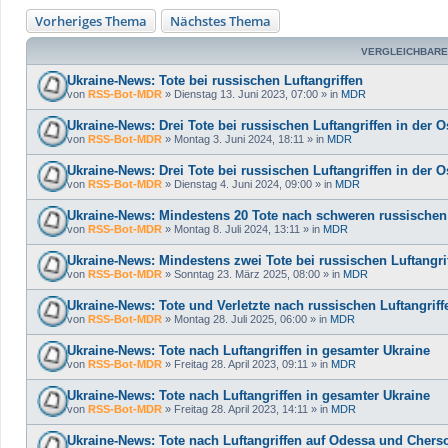
Vorheriges Thema
Nächstes Thema
VERGLEICHBARE
Ukraine-News: Tote bei russischen Luftangriffen
von
RSS-Bot-MDR
»
Dienstag 13. Juni 2023, 07:00
» in
MDR
Ukraine-News: Drei Tote bei russischen Luftangriffen in der O
von
RSS-Bot-MDR
»
Montag 3. Juni 2024, 18:11
» in
MDR
Ukraine-News: Drei Tote bei russischen Luftangriffen in der O
von
RSS-Bot-MDR
»
Dienstag 4. Juni 2024, 09:00
» in
MDR
Ukraine-News: Mindestens 20 Tote nach schweren russischen 
von
RSS-Bot-MDR
»
Montag 8. Juli 2024, 13:11
» in
MDR
Ukraine-News: Mindestens zwei Tote bei russischen Luftangri
von
RSS-Bot-MDR
»
Sonntag 23. März 2025, 08:00
» in
MDR
Ukraine-News: Tote und Verletzte nach russischen Luftangri
von
RSS-Bot-MDR
»
Montag 28. Juli 2025, 06:00
» in
MDR
Ukraine-News: Tote nach Luftangriffen in gesamter Ukraine
von
RSS-Bot-MDR
»
Freitag 28. April 2023, 09:11
» in
MDR
Ukraine-News: Tote nach Luftangriffen in gesamter Ukraine
von
RSS-Bot-MDR
»
Freitag 28. April 2023, 14:11
» in
MDR
Ukraine-News: Tote nach Luftangriffen auf Odessa und Chers