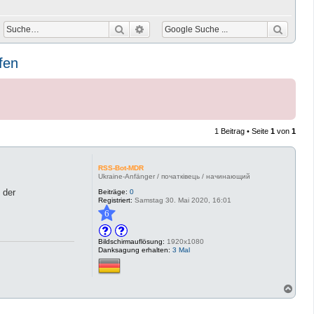
Suche
Erweiterte Suche
fen
1 Beitrag • Seite
1
von
1
RSS-Bot-MDR
Ukraine-Anfänger / початківець / начинающий
 der
Beiträge:
0
Registriert:
Samstag 30. Mai 2020, 16:01
6
Bildschirmauflösung:
1920x1080
Danksagung erhalten:
3 Mal
N
a
c