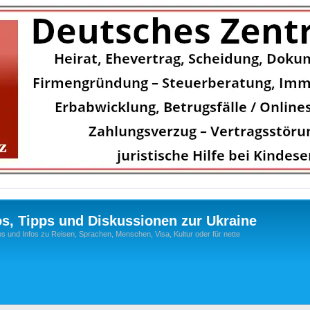
os, Tipps und Diskussionen zur Ukraine
s und Infos zu Reisen, Sprachen, Menschen, Visa, Kultur oder für nette