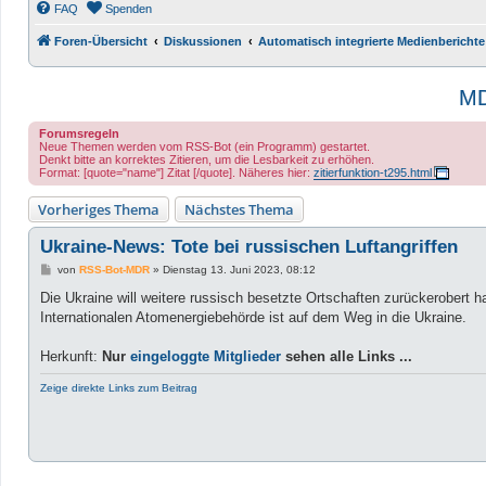
FAQ
Spenden
Foren-Übersicht
Diskussionen
Automatisch integrierte Medienberichte
M
Forumsregeln
Neue Themen werden vom RSS-Bot (ein Programm) gestartet.
Denkt bitte an korrektes Zitieren, um die Lesbarkeit zu erhöhen.
Format: [quote="name"] Zitat [/quote]. Näheres hier:
zitierfunktion-t295.html
Vorheriges Thema
Nächstes Thema
Ukraine-News: Tote bei russischen Luftangriffen
B
von
RSS-Bot-MDR
»
Dienstag 13. Juni 2023, 08:12
e
i
Die Ukraine will weitere russisch besetzte Ortschaften zurückerobert h
t
Internationalen Atomenergiebehörde ist auf dem Weg in die Ukraine.
r
a
g
Herkunft:
Nur
eingeloggte Mitglieder
sehen alle Links ...
Zeige direkte Links zum Beitrag