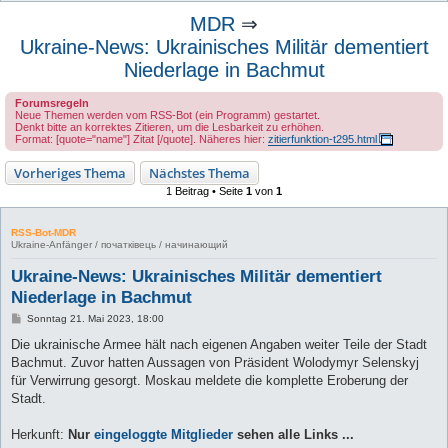
u
MDR
⇒
c
Ukraine-News: Ukrainisches Militär dementiert
h
Niederlage in Bachmut
e
Forumsregeln
Neue Themen werden vom RSS-Bot (ein Programm) gestartet.
Denkt bitte an korrektes Zitieren, um die Lesbarkeit zu erhöhen.
Format: [quote="name"] Zitat [/quote]. Näheres hier:
zitierfunktion-t295.html
Vorheriges Thema
Nächstes Thema
1 Beitrag • Seite
1
von
1
RSS-Bot-MDR
Ukraine-Anfänger / початківець / начинающий
Ukraine-News: Ukrainisches Militär dementiert
Niederlage in Bachmut
B
Sonntag 21. Mai 2023, 18:00
e
i
Die ukrainische Armee hält nach eigenen Angaben weiter Teile der Stadt
t
Bachmut. Zuvor hatten Aussagen von Präsident Wolodymyr Selenskyj
r
a
für Verwirrung gesorgt. Moskau meldete die komplette Eroberung der
g
Stadt.
Herkunft:
Nur
eingeloggte Mitglieder
sehen alle Links ...