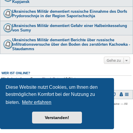
Kupjansk
Ukrainisches Militär dementiert russische Einnahme des Dorfs
Prydoroschnje in der Region Saporischschja
Ukrainisches Militär dementiert Gefahr einer Halbeinkesselung
von Sumy
Ukrainisches Militär dementiert Berichte über russische
Infiltrationsversuche über den Boden des zerstörten Kachowka -
Staudamms
Gehe zu
WER IST ONLINE?
Mitglieder in diesem Forum:
ClaudeBot
und 3 Gäste
Diese Website nutzt Cookies, um Ihnen den
bestmöglichen Komfort bei der Nutzung zu
Foren-Übersicht
bieten.
Mehr erfahren
Copyright © 2009 -
2026 Ukraine-Forum: Infos, Tipps und Diskussionen zur Ukraine — All
rights reserved.
Powered by
phpBB
® Forum Software © phpBB Limited
Verstanden!
Deutsche Übersetzung durch
phpBB.de
Datenschutz
|
Nutzungsbedingungen