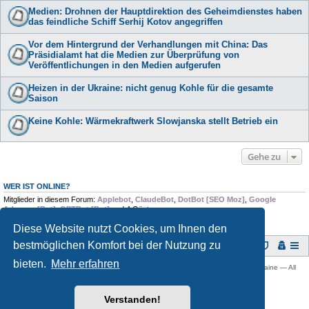
Medien: Drohnen der Hauptdirektion des Geheimdienstes haben
das feindliche Schiff Serhij Kotov angegriffen
Vor dem Hintergrund der Verhandlungen mit China: Das
Präsidialamt hat die Medien zur Überprüfung von
Veröffentlichungen in den Medien aufgerufen
Heizen in der Ukraine: nicht genug Kohle für die gesamte
Saison
Keine Kohle: Wärmekraftwerk Slowjanska stellt Betrieb ein
Gehe zu
WER IST ONLINE?
Mitglieder in diesem Forum:
Applebot
,
ClaudeBot
,
DotBot [SEO Moz]
,
Google
Adsense [Bot]
,
GPTBot [Bot]
und 4 Gäste
Diese Website nutzt Cookies, um Ihnen den
bestmöglichen Komfort bei der Nutzung zu
Foren-Übersicht
bieten.
Mehr erfahren
Copyright © 2009 -
2026 Ukraine-Forum: Infos, Tipps und Diskussionen zur Ukraine — All
rights reserved.
Powered by
phpBB
® Forum Software © phpBB Limited
Verstanden!
Deutsche Übersetzung durch
phpBB.de