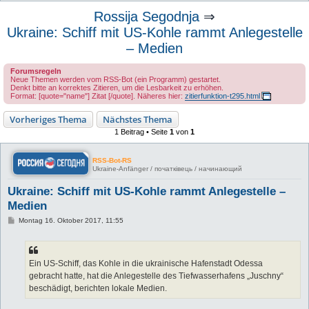
u
Rossija Segodnja
⇒
c
Ukraine: Schiff mit US-Kohle rammt Anlegestelle
h
– Medien
e
Forumsregeln
Neue Themen werden vom RSS-Bot (ein Programm) gestartet.
Denkt bitte an korrektes Zitieren, um die Lesbarkeit zu erhöhen.
Format: [quote="name"] Zitat [/quote]. Näheres hier:
zitierfunktion-t295.html
Vorheriges Thema
Nächstes Thema
1 Beitrag • Seite
1
von
1
RSS-Bot-RS
Ukraine-Anfänger / початківець / начинающий
Ukraine: Schiff mit US-Kohle rammt Anlegestelle –
Medien
B
Montag 16. Oktober 2017, 11:55
e
i
t
r
a
Ein US-Schiff, das Kohle in die ukrainische Hafenstadt Odessa
g
gebracht hatte, hat die Anlegestelle des Tiefwasserhafens „Juschny“
beschädigt, berichten lokale Medien.