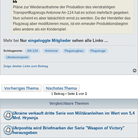
r
a
Pläne zur Wiederaufnahme der Produktion des vierstrahligen
g
Transportflugzeugs Antonow An-124 hat es schon mehrfach gegeben.
Nun scheint es aber tatsächlich ernst zu werden. Da der Hersteller das
Flugzeug aber modifizieren muss, ist ein erneuter Produktionsbeginn
alles andere als ein Kinderspiel.
Mehr bei
Nur
eingeloggte Mitglieder
sehen alle Links ...
Schlagworte:
AN 124
Antonow
Flugzeugbau
Flugzeuge
Ukroboronprom
Zeige direkte Links zum Beitrag
Vorheriges Thema
Nächstes Thema
1 Beitrag • Seite
1
von
1
Vergleichbare Themen
Ukraine verkauft dritte Serie von Militäranleihen im Wert von 5,4
Mrd. Hrywnja
Ukrposhta wird Briefmarken der Serie "Weapon of Victory"
herausgeben