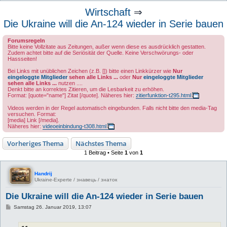
u
Wirtschaft
⇒
c
Die Ukraine will die An-124 wieder in Serie bauen
h
Forumsregeln
e
Bitte keine Vollzitate aus Zeitungen, außer wenn diese es ausdrücklich gestatten.
Zudem achtet bitte auf die Seriösität der Quelle. Keine Verschwörungs- oder
Hassseiten!
Bei Links mit unüblichen Zeichen (z.B. []) bitte einen Linkkürzer wie
Nur
eingeloggte Mitglieder
sehen alle Links ...
oder
Nur
eingeloggte Mitglieder
sehen alle Links ...
nutzen ....
Denkt bitte an korrektes Zitieren, um die Lesbarkeit zu erhöhen.
Format: [quote="name"] Zitat [/quote]. Näheres hier:
zitierfunktion-t295.html
Videos werden in der Regel automatisch eingebunden. Falls nicht bitte den media-Tag
versuchen. Format:
[media] Link [/media].
Näheres hier:
videoeinbindung-t308.html
Vorheriges Thema
Nächstes Thema
1 Beitrag • Seite
1
von
1
Handrij
Ukraine-Experte / знавець / знаток
Die Ukraine will die An-124 wieder in Serie bauen
B
Samstag 26. Januar 2019, 13:07
e
i
t