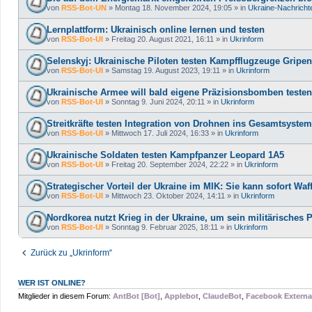
von
RSS-Bot-UN
»
Montag 18. November 2024, 19:05
» in
Ukraine-Nachricht
Lernplattform: Ukrainisch online lernen und testen
von
RSS-Bot-UI
»
Freitag 20. August 2021, 16:11
» in
Ukrinform
Selenskyj: Ukrainische Piloten testen Kampfflugzeuge Gripen
von
RSS-Bot-UI
»
Samstag 19. August 2023, 19:11
» in
Ukrinform
Ukrainische Armee will bald eigene Präzisionsbomben testen
von
RSS-Bot-UI
»
Sonntag 9. Juni 2024, 20:11
» in
Ukrinform
Streitkräfte testen Integration von Drohnen ins Gesamtsyste
von
RSS-Bot-UI
»
Mittwoch 17. Juli 2024, 16:33
» in
Ukrinform
Ukrainische Soldaten testen Kampfpanzer Leopard 1A5
von
RSS-Bot-UI
»
Freitag 20. September 2024, 22:22
» in
Ukrinform
Strategischer Vorteil der Ukraine im MIK: Sie kann sofort Waf
von
RSS-Bot-UI
»
Mittwoch 23. Oktober 2024, 14:11
» in
Ukrinform
Nordkorea nutzt Krieg in der Ukraine, um sein militärisches P
von
RSS-Bot-UI
»
Sonntag 9. Februar 2025, 18:11
» in
Ukrinform
Zurück zu „Ukrinform“
WER IST ONLINE?
Mitglieder in diesem Forum:
AntBot [Bot]
,
Applebot
,
ClaudeBot
,
Facebook External