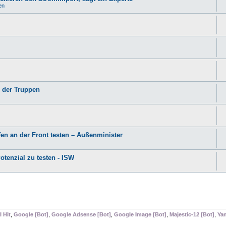
en
m der Truppen
fen an der Front testen – Außenminister
otenzial zu testen - ISW
 Hit
,
Google [Bot]
,
Google Adsense [Bot]
,
Google Image [Bot]
,
Majestic-12 [Bot]
,
Yan