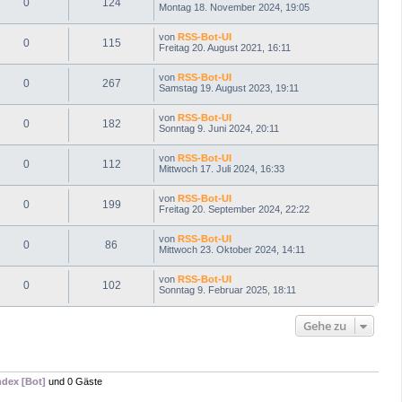
0
124
Montag 18. November 2024, 19:05
von
RSS-Bot-UI
0
115
Freitag 20. August 2021, 16:11
von
RSS-Bot-UI
0
267
Samstag 19. August 2023, 19:11
von
RSS-Bot-UI
0
182
Sonntag 9. Juni 2024, 20:11
von
RSS-Bot-UI
0
112
Mittwoch 17. Juli 2024, 16:33
von
RSS-Bot-UI
0
199
Freitag 20. September 2024, 22:22
von
RSS-Bot-UI
0
86
Mittwoch 23. Oktober 2024, 14:11
von
RSS-Bot-UI
0
102
Sonntag 9. Februar 2025, 18:11
Gehe zu
dex [Bot]
und 0 Gäste