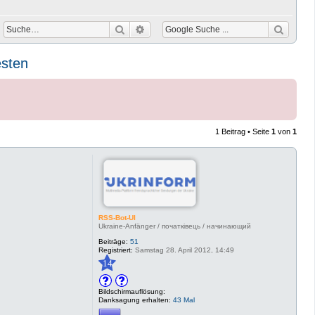
Suche
Erweiterte Suche
esten
1 Beitrag • Seite
1
von
1
RSS-Bot-UI
Ukraine-Anfänger / початківець / начинающий
Beiträge:
51
Registriert:
Samstag 28. April 2012, 14:49
14
Bildschirmauflösung:
Danksagung erhalten:
43 Mal