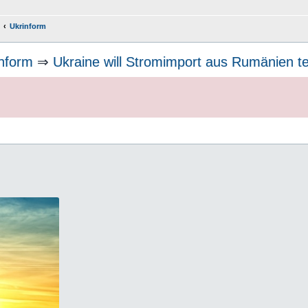
Ukrinform
nform
⇒
Ukraine will Stromimport aus Rumänien t