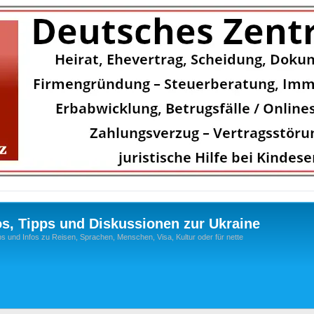
os, Tipps und Diskussionen zur Ukraine
s und Infos zu Reisen, Sprachen, Menschen, Visa, Kultur oder für nette