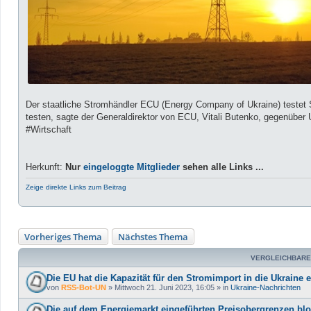
Der staatliche Stromhändler ECU (Energy Company of Ukraine) testet
testen, sagte der Generaldirektor von ECU, Vitali Butenko, gegenüber
#Wirtschaft
Herkunft:
Nur
eingeloggte Mitglieder
sehen alle Links ...
Zeige direkte Links zum Beitrag
Vorheriges Thema
Nächstes Thema
VERGLEICHBARE
Die EU hat die Kapazität für den Stromimport in die Ukraine 
von
RSS-Bot-UN
»
Mittwoch 21. Juni 2023, 16:05
» in
Ukraine-Nachrichten
Die auf dem Energiemarkt eingeführten Preisobergrenzen blo