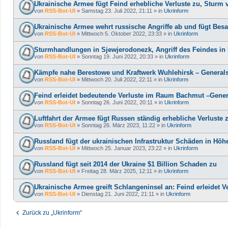
Ukrainische Armee fügt Feind erhebliche Verluste zu, Sturm
von
RSS-Bot-UI
»
Samstag 23. Juli 2022, 21:11
» in
Ukrinform
Ukrainische Armee wehrt russische Angriffe ab und fügt Besa
von
RSS-Bot-UI
»
Mittwoch 5. Oktober 2022, 23:33
» in
Ukrinform
Sturmhandlungen in Sjewjerodonezk, Angriff des Feindes in
von
RSS-Bot-UI
»
Sonntag 19. Juni 2022, 20:33
» in
Ukrinform
Kämpfe nahe Berestowe und Kraftwerk Wuhlehirsk – General
von
RSS-Bot-UI
»
Mittwoch 20. Juli 2022, 22:11
» in
Ukrinform
Feind erleidet bedeutende Verluste im Raum Bachmut –Gener
von
RSS-Bot-UI
»
Sonntag 26. Juni 2022, 20:11
» in
Ukrinform
Luftfahrt der Armee fügt Russen ständig erhebliche Verluste z
von
RSS-Bot-UI
»
Sonntag 26. März 2023, 11:22
» in
Ukrinform
Russland fügt der ukrainischen Infrastruktur Schäden in Höhe
von
RSS-Bot-UI
»
Mittwoch 25. Januar 2023, 23:22
» in
Ukrinform
Russland fügt seit 2014 der Ukraine $1 Billion Schaden zu
von
RSS-Bot-UI
»
Freitag 28. März 2025, 12:11
» in
Ukrinform
Ukrainische Armee greift Schlangeninsel an: Feind erleidet V
von
RSS-Bot-UI
»
Dienstag 21. Juni 2022, 21:11
» in
Ukrinform
Zurück zu „Ukrinform“