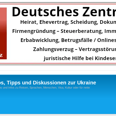
os, Tipps und Diskussionen zur Ukraine
s und Infos zu Reisen, Sprachen, Menschen, Visa, Kultur oder für nette