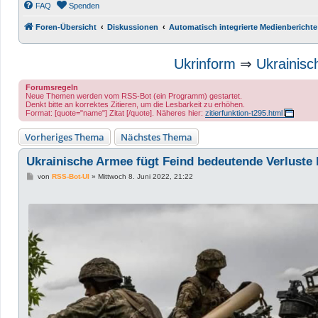
FAQ
Spenden
Foren-Übersicht
Diskussionen
Automatisch integrierte Medienberichte
Ukrinform
⇒
Ukrainisc
Forumsregeln
Neue Themen werden vom RSS-Bot (ein Programm) gestartet.
Denkt bitte an korrektes Zitieren, um die Lesbarkeit zu erhöhen.
Format: [quote="name"] Zitat [/quote]. Näheres hier:
zitierfunktion-t295.html
Vorheriges Thema
Nächstes Thema
Ukrainische Armee fügt Feind bedeutende Verluste 
B
von
RSS-Bot-UI
»
Mittwoch 8. Juni 2022, 21:22
e
i
t
r
a
g