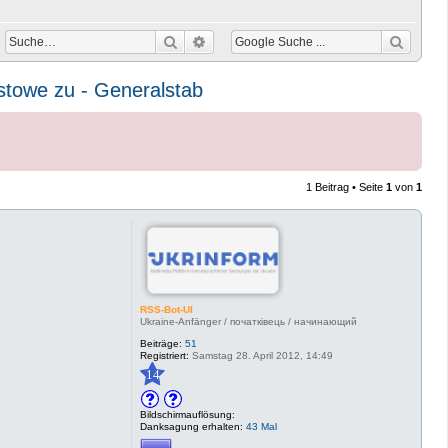
Suche
Erweiterte Suche
stowe zu - Generalstab
1 Beitrag • Seite
1
von
1
RSS-Bot-UI
Ukraine-Anfänger / початківець / начинающий
Beiträge:
51
Registriert:
Samstag 28. April 2012, 14:49
14
Bildschirmauflösung:
Danksagung erhalten:
43 Mal