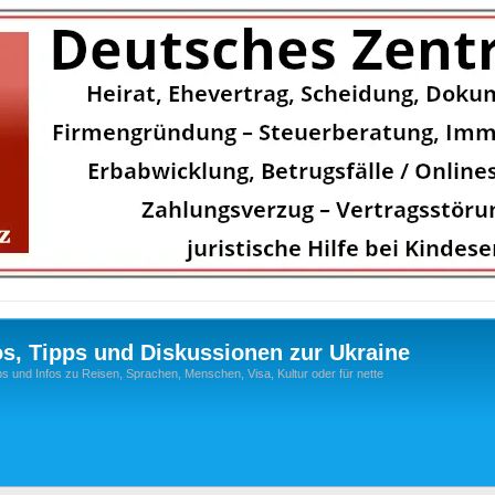
os, Tipps und Diskussionen zur Ukraine
s und Infos zu Reisen, Sprachen, Menschen, Visa, Kultur oder für nette