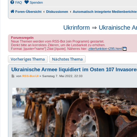
FAQ
Spenden
Foren-Übersicht
Diskussionen
Automatisch integrierte Medienberichte
Ukrinform
⇒
Ukrainische A
Forumsregeln
Neue Themen werden vom RSS-Bot (ein Programm) gestartet.
Denkt bitte an korrektes Zitieren, um die Lesbarkeit zu erhöhen.
Format: [quote="name"] Zitat [/quote]. Näheres hier:
zitierfunktion-t295.html
Vorheriges Thema
Nächstes Thema
Ukrainische Armee liquidiert im Osten 107 Invasor
B
von
RSS-Bot-UI
»
Samstag 7. Mai 2022, 22:33
e
i
t
r
a
g