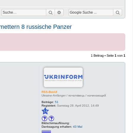
Suche
Erweiterte Suche
hmettern 8 russische Panzer
1 Beitrag • Seite
1
von
1
RSS-Bot-UI
Ukraine-Anfänger / початківець / начинающий
Beiträge:
51
Registriert:
Samstag 28. April 2012, 14:49
14
Bildschirmauflösung:
Danksagung erhalten:
43 Mal