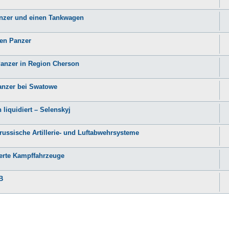
Panzer und einen Tankwagen
hen Panzer
 Panzer in Region Cherson
Panzer bei Swatowe
 liquidiert – Selenskyj
russische Artillerie- und Luftabwehrsysteme
zerte Kampffahrzeuge
B