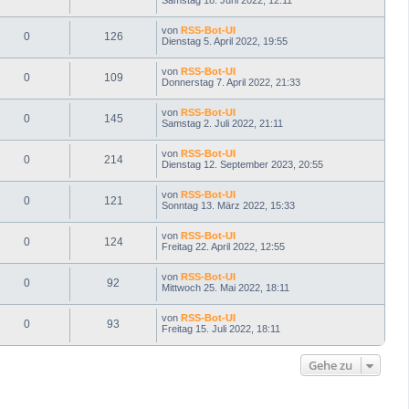
Samstag 18. Juni 2022, 12:11
von
RSS-Bot-UI
0
126
Dienstag 5. April 2022, 19:55
von
RSS-Bot-UI
0
109
Donnerstag 7. April 2022, 21:33
von
RSS-Bot-UI
0
145
Samstag 2. Juli 2022, 21:11
von
RSS-Bot-UI
0
214
Dienstag 12. September 2023, 20:55
von
RSS-Bot-UI
0
121
Sonntag 13. März 2022, 15:33
von
RSS-Bot-UI
0
124
Freitag 22. April 2022, 12:55
von
RSS-Bot-UI
0
92
Mittwoch 25. Mai 2022, 18:11
von
RSS-Bot-UI
0
93
Freitag 15. Juli 2022, 18:11
Gehe zu