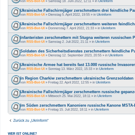
von
RSS-Bot-UI
»
Samstag 18. Juni 2022, 12:11
» in
Ukrinform
Ukrainische Fallschirmjäger zerschmettern drei feindliche 
von
RSS-Bot-UI
»
Dienstag 5. April 2022, 19:55
» in
Ukrinform
Ukrainische Fallschirmjäger zerschmettern weiteren feindlic
von
RSS-Bot-UI
»
Donnerstag 7. April 2022, 21:33
» in
Ukrinform
Infanteristen zerschmettern mit Stugna weiteren russischen
von
RSS-Bot-UI
»
Samstag 2. Juli 2022, 21:11
» in
Ukrinform
Soldaten des Sicherheitsdienstes zerschmettern feindliche 
von
RSS-Bot-UI
»
Dienstag 12. September 2023, 20:55
» in
Ukrinform
Ukrainische Armee hat bereits fast 13.000 russische Invasoren
von
RSS-Bot-UI
»
Sonntag 13. März 2022, 15:33
» in
Ukrinform
In Region Charkiw zerschmettern ukrainische Grenzsoldaten 
von
RSS-Bot-UI
»
Freitag 22. April 2022, 12:55
» in
Ukrinform
Ukrainische Fallschirmjäger zerschmettern russische gepan
von
RSS-Bot-UI
»
Mittwoch 25. Mai 2022, 18:11
» in
Ukrinform
Im Süden zerschmettern Kanoniere russische Kanone MSTA-
von
RSS-Bot-UI
»
Freitag 15. Juli 2022, 18:11
» in
Ukrinform
Zurück zu „Ukrinform“
WER IST ONLINE?