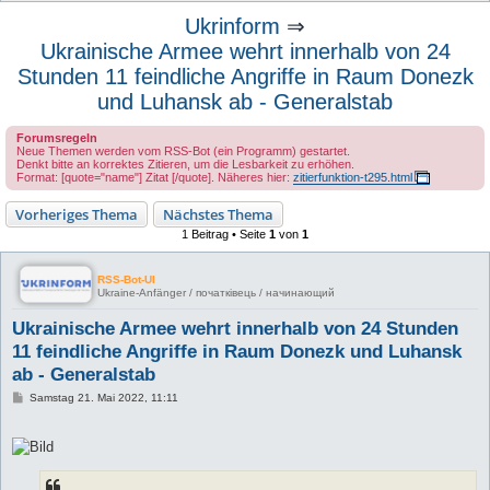
u
Ukrinform
⇒
c
Ukrainische Armee wehrt innerhalb von 24
h
Stunden 11 feindliche Angriffe in Raum Donezk
e
und Luhansk ab - Generalstab
Forumsregeln
Neue Themen werden vom RSS-Bot (ein Programm) gestartet.
Denkt bitte an korrektes Zitieren, um die Lesbarkeit zu erhöhen.
Format: [quote="name"] Zitat [/quote]. Näheres hier:
zitierfunktion-t295.html
Vorheriges Thema
Nächstes Thema
1 Beitrag • Seite
1
von
1
RSS-Bot-UI
Ukraine-Anfänger / початківець / начинающий
Ukrainische Armee wehrt innerhalb von 24 Stunden
11 feindliche Angriffe in Raum Donezk und Luhansk
ab - Generalstab
B
Samstag 21. Mai 2022, 11:11
e
i
t
r
a
g