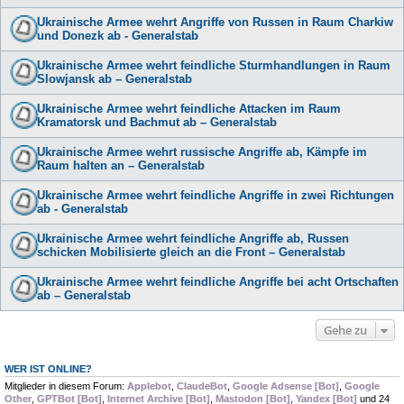
Ukrainische Armee wehrt Angriffe von Russen in Raum Charkiw
und Donezk ab - Generalstab
Ukrainische Armee wehrt feindliche Sturmhandlungen in Raum
Slowjansk ab – Generalstab
Ukrainische Armee wehrt feindliche Attacken im Raum
Kramatorsk und Bachmut ab – Generalstab
Ukrainische Armee wehrt russische Angriffe ab, Kämpfe im
Raum halten an – Generalstab
Ukrainische Armee wehrt feindliche Angriffe in zwei Richtungen
ab - Generalstab
Ukrainische Armee wehrt feindliche Angriffe ab, Russen
schicken Mobilisierte gleich an die Front – Generalstab
Ukrainische Armee wehrt feindliche Angriffe bei acht Ortschaften
ab – Generalstab
Gehe zu
WER IST ONLINE?
Mitglieder in diesem Forum:
Applebot
,
ClaudeBot
,
Google Adsense [Bot]
,
Google
Other
,
GPTBot [Bot]
,
Internet Archive [Bot]
,
Mastodon [Bot]
,
Yandex [Bot]
und 24