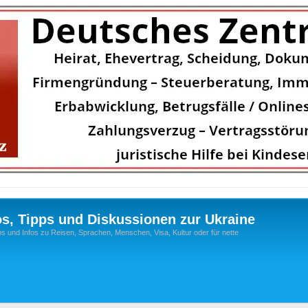
os, Tipps und Diskussionen zur Ukraine
s und Infos zu Reisen, Sprachen, Menschen, Visa, Kultur oder für nette