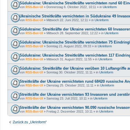
Südukraine: Ukrainische Streitkräfte vernichteten rund 60 Ein
von
RSS-Bot-UI
»
Donnerstag 6. Oktober 2022, 10:11
» in
Ukrinform
Ukrainische Streitkräfte vernichteten in Südukraine 49 Inva
von
RSS-Bot-UI
»
Mittwoch 22. Juni 2022, 12:11
» in
Ukrinform
Südukraine: Streitkräfte der Ukraine vernichteten 60 Invasor
von
RSS-Bot-UI
»
Mittwoch 28. September 2022, 12:22
» in
Ukrinform
Südukraine: Ukrainische Streitkräfte vernichteten 75 Eindring
von
RSS-Bot-UI
»
Sonntag 21. August 2022, 09:33
» in
Ukrinform
Südukraine: Ukrainische Streitkräfte vernichteten 117 Eindrin
von
RSS-Bot-UI
»
Mittwoch 31. August 2022, 11:55
» in
Ukrinform
Südukraine: Streitkräfte der Ukraine verüben 10 Luftangriffe 
von
RSS-Bot-UI
»
Sonntag 30. Oktober 2022, 11:11
» in
Ukrinform
Streitkräfte der Ukraine vernichteten rund 68420 russische An
von
RSS-Bot-UI
»
Dienstag 25. Oktober 2022, 11:11
» in
Ukrinform
Streitkräfte der Ukraine vernichteten 93 Invasoren und zerstö
von
RSS-Bot-UI
»
Samstag 23. Juli 2022, 10:11
» in
Ukrinform
Streitkräfte der Ukraine vernichteten 90.090 russische Invaso
von
RSS-Bot-UI
»
Freitag 2. Dezember 2022, 10:11
» in
Ukrinform
Zurück zu „Ukrinform“