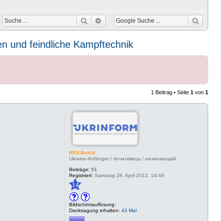
Suche
Erweiterte Suche
ren und feindliche Kampftechnik
1 Beitrag • Seite
1
von
1
RSS-Bot-UI
Ukraine-Anfänger / початківець / начинающий
Beiträge:
51
Registriert:
Samstag 28. April 2012, 14:49
14
Bildschirmauflösung:
Danksagung erhalten:
43 Mal