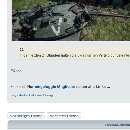
In den letzten 24 Stunden hätten die ukrainischen Verteidigungskräfte
#Krieg
Herkunft:
Nur
eingeloggte Mitglieder
sehen alle Links ...
Zeige direkte Links zum Beitrag
Vorheriges Thema
Nächstes Thema
VERGLEICHBARE