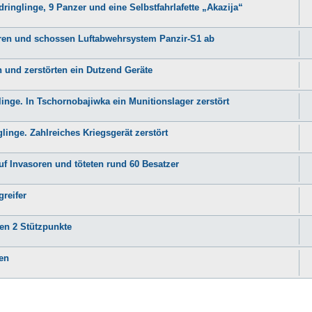
dringlinge, 9 Panzer und eine Selbstfahrlafette „Akazija“
soren und schossen Luftabwehrsystem Panzir-S1 ab
en und zerstörten ein Dutzend Geräte
linge. In Tschornobajiwka ein Munitionslager zerstört
glinge. Zahlreiches Kriegsgerät zerstört
auf Invasoren und töteten rund 60 Besatzer
greifer
ren 2 Stützpunkte
ren