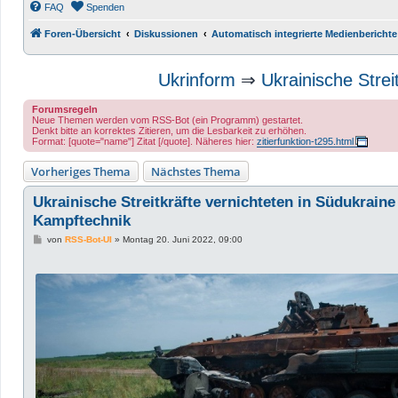
FAQ
Spenden
Foren-Übersicht
Diskussionen
Automatisch integrierte Medienberichte
Ukrinform
⇒
Ukrainische Strei
Forumsregeln
Neue Themen werden vom RSS-Bot (ein Programm) gestartet.
Denkt bitte an korrektes Zitieren, um die Lesbarkeit zu erhöhen.
Format: [quote="name"] Zitat [/quote]. Näheres hier:
zitierfunktion-t295.html
Vorheriges Thema
Nächstes Thema
Ukrainische Streitkräfte vernichteten in Südukraine
Kampftechnik
B
von
RSS-Bot-UI
»
Montag 20. Juni 2022, 09:00
e
i
t
r
a
g