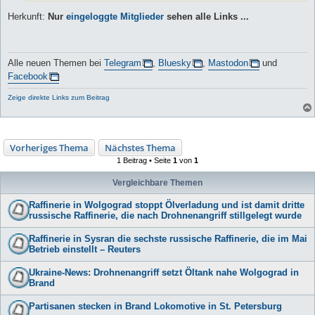
Herkunft:
Nur
eingeloggte Mitglieder
sehen alle Links ...
Alle neuen Themen bei
Telegram
,
Bluesky
,
Mastodon
und
Facebook
Zeige direkte Links zum Beitrag
Vorheriges Thema
Nächstes Thema
1 Beitrag • Seite
1
von
1
Vergleichbare Themen
Raffinerie in Wolgograd stoppt Ölverladung und ist damit dritte
russische Raffinerie, die nach Drohnenangriff stillgelegt wurde
Raffinerie in Sysran die sechste russische Raffinerie, die im Mai
Betrieb einstellt – Reuters
Ukraine-News: Drohnenangriff setzt Öltank nahe Wolgograd in
Brand
Partisanen stecken in Brand Lokomotive in St. Petersburg