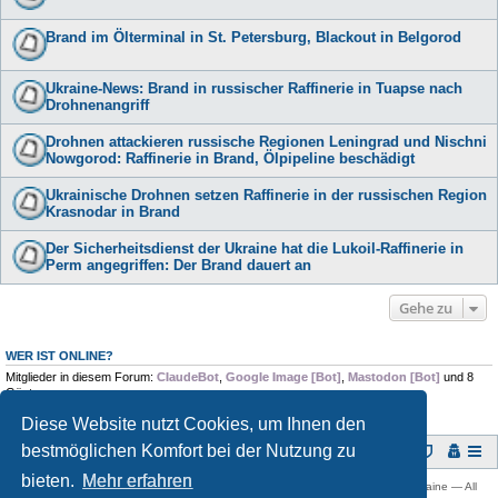
Brand im Ölterminal in St. Petersburg, Blackout in Belgorod
Ukraine-News: Brand in russischer Raffinerie in Tuapse nach
Drohnenangriff
Drohnen attackieren russische Regionen Leningrad und Nischni
Nowgorod: Raffinerie in Brand, Ölpipeline beschädigt
Ukrainische Drohnen setzen Raffinerie in der russischen Region
Krasnodar in Brand
Der Sicherheitsdienst der Ukraine hat die Lukoil-Raffinerie in
Perm angegriffen: Der Brand dauert an
Gehe zu
WER IST ONLINE?
Mitglieder in diesem Forum:
ClaudeBot
,
Google Image [Bot]
,
Mastodon [Bot]
und 8
Gäste
Diese Website nutzt Cookies, um Ihnen den
bestmöglichen Komfort bei der Nutzung zu
Foren-Übersicht
bieten.
Mehr erfahren
Copyright © 2009 -
2026 Ukraine-Forum: Infos, Tipps und Diskussionen zur Ukraine — All