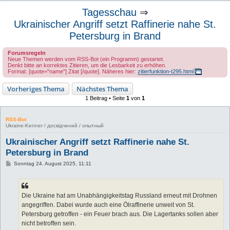
u
Tagesschau
⇒
c
Ukrainischer Angriff setzt Raffinerie nahe St.
h
Petersburg in Brand
e
Forumsregeln
Neue Themen werden vom RSS-Bot (ein Programm) gestartet.
Denkt bitte an korrektes Zitieren, um die Lesbarkeit zu erhöhen.
Format: [quote="name"] Zitat [/quote]. Näheres hier:
zitierfunktion-t295.html
Vorheriges Thema
Nächstes Thema
1 Beitrag • Seite
1
von
1
RSS-Bot
Ukraine-Kenner / досвідчений / опытный
Ukrainischer Angriff setzt Raffinerie nahe St.
Petersburg in Brand
B
Sonntag 24. August 2025, 11:11
e
i
t
r
a
Die Ukraine hat am Unabhängigkeitstag Russland erneut mit Drohnen
g
angegriffen. Dabei wurde auch eine Ölraffinerie unweit von St.
Petersburg getroffen - ein Feuer brach aus. Die Lagertanks sollen aber
nicht betroffen sein.