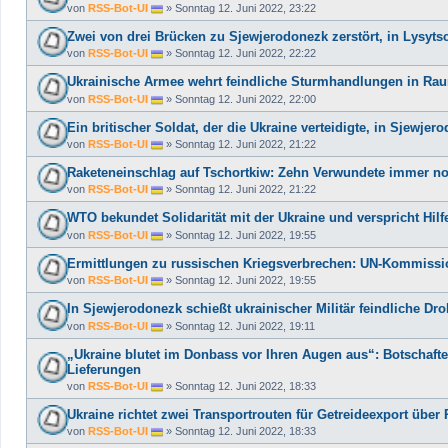
von
RSS-Bot-UI
»
Sonntag 12. Juni 2022, 23:22
Zwei von drei Brücken zu Sjewjerodonezk zerstört, in Lysytsc
von
RSS-Bot-UI
»
Sonntag 12. Juni 2022, 22:22
Ukrainische Armee wehrt feindliche Sturmhandlungen in Rau
von
RSS-Bot-UI
»
Sonntag 12. Juni 2022, 22:00
Ein britischer Soldat, der die Ukraine verteidigte, in Sjewjer
von
RSS-Bot-UI
»
Sonntag 12. Juni 2022, 21:22
Raketeneinschlag auf Tschortkiw: Zehn Verwundete immer n
von
RSS-Bot-UI
»
Sonntag 12. Juni 2022, 21:22
WTO bekundet Solidarität mit der Ukraine und verspricht Hilf
von
RSS-Bot-UI
»
Sonntag 12. Juni 2022, 19:55
Ermittlungen zu russischen Kriegsverbrechen: UN-Kommissio
von
RSS-Bot-UI
»
Sonntag 12. Juni 2022, 19:55
In Sjewjerodonezk schießt ukrainischer Militär feindliche Dro
von
RSS-Bot-UI
»
Sonntag 12. Juni 2022, 19:11
„Ukraine blutet im Donbass vor Ihren Augen aus“: Botschaf
Lieferungen
von
RSS-Bot-UI
»
Sonntag 12. Juni 2022, 18:33
Ukraine richtet zwei Transportrouten für Getreideexport übe
von
RSS-Bot-UI
»
Sonntag 12. Juni 2022, 18:33