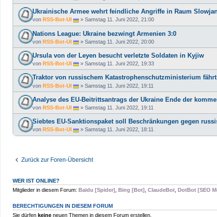
Ukrainische Armee wehrt feindliche Angriffe in Raum Slowj
von
RSS-Bot-UI
»
Samstag 11. Juni 2022, 21:00
Nations League: Ukraine bezwingt Armenien 3:0
von
RSS-Bot-UI
»
Samstag 11. Juni 2022, 20:00
Ursula von der Leyen besucht verletzte Soldaten in Kyjiw
von
RSS-Bot-UI
»
Samstag 11. Juni 2022, 19:33
Traktor von russischem Katastrophenschutzministerium fährt
von
RSS-Bot-UI
»
Samstag 11. Juni 2022, 19:11
Analyse des EU-Beitrittsantrags der Ukraine Ende der komm
von
RSS-Bot-UI
»
Samstag 11. Juni 2022, 19:11
Siebtes EU-Sanktionspaket soll Beschränkungen gegen russi
von
RSS-Bot-UI
»
Samstag 11. Juni 2022, 18:11
Zurück zur Foren-Übersicht
WER IST ONLINE?
Mitglieder in diesem Forum:
Baidu [Spider]
,
Bing [Bot]
,
ClaudeBot
,
DotBot [SEO M
BERECHTIGUNGEN IN DIESEM FORUM
Sie dürfen
keine
neuen Themen in diesem Forum erstellen.