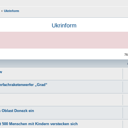
Ukrinform
Ukrinform
76
iw
ehrfachraketenwerfer „Grad“
n Oblast Donezk ein
st 500 Menschen mit Kindern verstecken sich