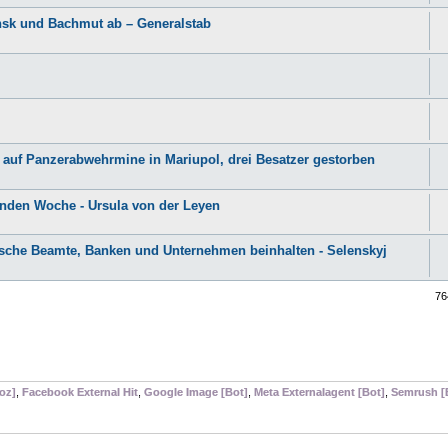
ansk und Bachmut ab – Generalstab
 auf Panzerabwehrmine in Mariupol, drei Besatzer gestorben
enden Woche - Ursula von der Leyen
sche Beamte, Banken und Unternehmen beinhalten - Selenskyj
76
oz]
,
Facebook External Hit
,
Google Image [Bot]
,
Meta Externalagent [Bot]
,
Semrush [