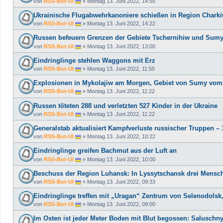
von
RSS-Bot-UI
»
Montag 13. Juni 2022, 14:55
Ukrainische Flugabwehrkanoniere schießen in Region Charki
von
RSS-Bot-UI
»
Montag 13. Juni 2022, 14:22
Russen befeuern Grenzen der Gebiete Tschernihiw und Sum
von
RSS-Bot-UI
»
Montag 13. Juni 2022, 13:00
Eindringlinge stehlen Waggons mit Erz
von
RSS-Bot-UI
»
Montag 13. Juni 2022, 11:55
Explosionen in Mykolajiw am Morgen, Gebiet von Sumy vom T
von
RSS-Bot-UI
»
Montag 13. Juni 2022, 11:22
Russen töteten 288 und verletzten 527 Kinder in der Ukraine
von
RSS-Bot-UI
»
Montag 13. Juni 2022, 11:22
Generalstab aktualisiert Kampfverluste russischer Truppen – 
von
RSS-Bot-UI
»
Montag 13. Juni 2022, 10:22
Eindringlinge greifen Bachmut aus der Luft an
von
RSS-Bot-UI
»
Montag 13. Juni 2022, 10:00
Beschuss der Region Luhansk: In Lyssytschansk drei Mensche
von
RSS-Bot-UI
»
Montag 13. Juni 2022, 09:33
Eindringlinge treffen mit „Uragan“ Zentrum von Selenodolsk,
von
RSS-Bot-UI
»
Montag 13. Juni 2022, 09:00
Im Osten ist jeder Meter Boden mit Blut begossen: Saluschnyj