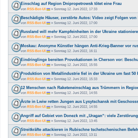
Einschlag auf Region Dnipropetrowsk tötet eine Frau
von
RSS-Bot-UI
»
Sonntag 12. Juni 2022, 17:33
Beschädigte Häuser, zerstörte Autos: Video zeigt Folgen von 
von
RSS-Bot-UI
»
Sonntag 12. Juni 2022, 17:00
Russland will mehr Kampfeinheiten in der Ukraine stationiere
von
RSS-Bot-UI
»
Sonntag 12. Juni 2022, 17:00
Moskau: Anonyme Künstler hängen Anti-Krieg-Banner vor ru
von
RSS-Bot-UI
»
Sonntag 12. Juni 2022, 16:11
Eindringlinge bereiten Provokationen in Cherson vor: Bes
von
RSS-Bot-UI
»
Sonntag 12. Juni 2022, 15:55
Produktion von Metallindustrie fiel in der Ukraine um fast 50
von
RSS-Bot-UI
»
Sonntag 12. Juni 2022, 15:33
12 Menschen nach Raketeneinschlag aus Trümmern in Region 
von
RSS-Bot-UI
»
Sonntag 12. Juni 2022, 14:55
Ärzte in Lwiw retten Jungen aus Lysytschansk mit Geschosss
von
RSS-Bot-UI
»
Sonntag 12. Juni 2022, 14:55
Angriff auf Gebiet von Donezk mit „Uragan“: viele Zerstörung
von
RSS-Bot-UI
»
Sonntag 12. Juni 2022, 13:45
Streitkräfte attackieren in Rubischne tschetschenischen Befe
von
RSS-Bot-UI
»
Sonntag 12. Juni 2022, 13:11