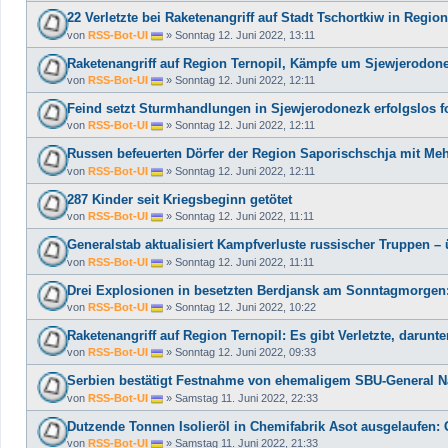
22 Verletzte bei Raketenangriff auf Stadt Tschortkiw in Region
von
RSS-Bot-UI
»
Sonntag 12. Juni 2022, 13:11
Raketenangriff auf Region Ternopil, Kämpfe um Sjewjerodon
von
RSS-Bot-UI
»
Sonntag 12. Juni 2022, 12:11
Feind setzt Sturmhandlungen in Sjewjerodonezk erfolgslos fo
von
RSS-Bot-UI
»
Sonntag 12. Juni 2022, 12:11
Russen befeuerten Dörfer der Region Saporischschja mit Me
von
RSS-Bot-UI
»
Sonntag 12. Juni 2022, 12:11
287 Kinder seit Kriegsbeginn getötet
von
RSS-Bot-UI
»
Sonntag 12. Juni 2022, 11:11
Generalstab aktualisiert Kampfverluste russischer Truppen – 
von
RSS-Bot-UI
»
Sonntag 12. Juni 2022, 11:11
Drei Explosionen in besetzten Berdjansk am Sonntagmorgen: 
von
RSS-Bot-UI
»
Sonntag 12. Juni 2022, 10:22
Raketenangriff auf Region Ternopil: Es gibt Verletzte, darunte
von
RSS-Bot-UI
»
Sonntag 12. Juni 2022, 09:33
Serbien bestätigt Festnahme von ehemaligem SBU-General
von
RSS-Bot-UI
»
Samstag 11. Juni 2022, 22:33
Dutzende Tonnen Isolieröl in Chemifabrik Asot ausgelaufen:
von
RSS-Bot-UI
»
Samstag 11. Juni 2022, 21:33