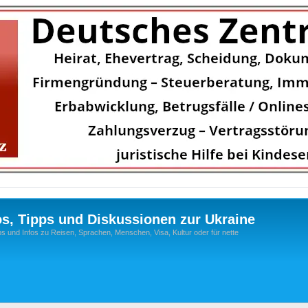
os, Tipps und Diskussionen zur Ukraine
s und Infos zu Reisen, Sprachen, Menschen, Visa, Kultur oder für nette