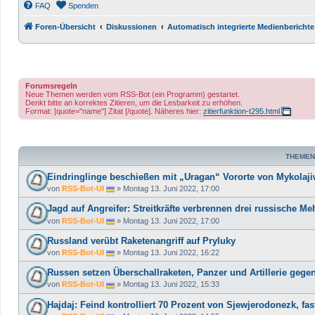
FAQ
Spenden
Foren-Übersicht
Diskussionen
Automatisch integrierte Medienberichte
Forumsregeln
Neue Themen werden vom RSS-Bot (ein Programm) gestartet.
Denkt bitte an korrektes Zitieren, um die Lesbarkeit zu erhöhen.
Format: [quote="name"] Zitat [/quote]. Näheres hier:
zitierfunktion-t295.html
THEMEN
Eindringlinge beschießen mit „Uragan“ Vororte von Mykolaj
von
RSS-Bot-UI
»
Montag 13. Juni 2022, 17:00
Jagd auf Angreifer: Streitkräfte verbrennen drei russische M
von
RSS-Bot-UI
»
Montag 13. Juni 2022, 17:00
Russland verübt Raketenangriff auf Pryluky
von
RSS-Bot-UI
»
Montag 13. Juni 2022, 16:22
Russen setzen Überschallraketen, Panzer und Artillerie gege
von
RSS-Bot-UI
»
Montag 13. Juni 2022, 15:33
Hajdaj: Feind kontrolliert 70 Prozent von Sjewjerodonezk, fa