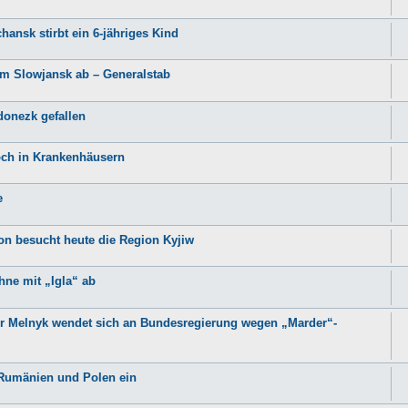
hansk stirbt ein 6-jähriges Kind
m Slowjansk ab – Generalstab
odonezk gefallen
och in Krankenhäusern
e
n besucht heute die Region Kyjiw
hne mit „Igla“ ab
ter Melnyk wendet sich an Bundesregierung wegen „Marder“-
r Rumänien und Polen ein