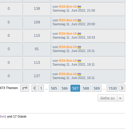
von
RSS-Bot-UI
0
138
Samstag 11. Juni 2022, 21:00
von
RSS-Bot-UI
0
109
Samstag 11. Juni 2022, 20:00
von
RSS-Bot-UI
0
115
Samstag 11. Juni 2022, 19:33
von
RSS-Bot-UI
0
91
Samstag 11. Juni 2022, 19:11
von
RSS-Bot-UI
0
113
Samstag 11. Juni 2022, 19:11
von
RSS-Bot-UI
0
137
Samstag 11. Juni 2022, 18:11
Seite
587
von
1530
1
585
586
587
588
589
1530
Vorherige
Näc
473 Themen
…
…
Gehe zu
Bot]
und 17 Gäste