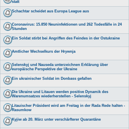
statt
Schachtar scheidet aus Europa League aus
Coronavirus: 15.850 Neuninfektionen und 262 Todesfälle in 24
Stunden
Ein Soldat stirbt bei Angriffen des Feindes in der Ostukraine
Amtlicher Wechselkurs der Hrywnja
Selenskyj und Nauseda unterzeichnen Erklärung über
europäische Perspektive der Ukraine
Ein ukrainischer Soldat im Donbass gefallen
Die Ukraine und Litauen werden positive Dynamik des
Warenumsatzes wiederherstellen - Selenskyj
Litauischer Präsident wird am Freitag in der Rada Rede halten -
Rasumkow
Kyjiw ab 20. März unter verschärfterer Quarantäne