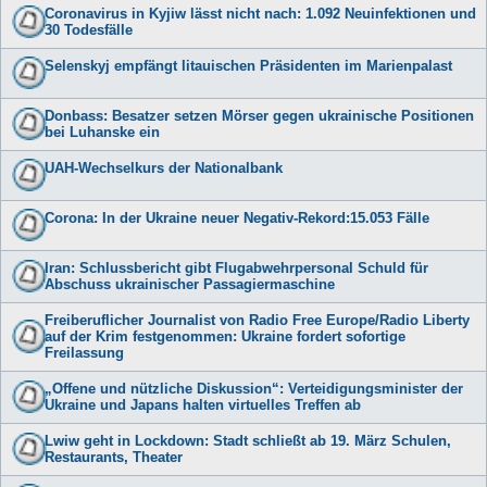
Coronavirus in Kyjiw lässt nicht nach: 1.092 Neuinfektionen und
30 Todesfälle
Selenskyj empfängt litauischen Präsidenten im Marienpalast
Donbass: Besatzer setzen Mörser gegen ukrainische Positionen
bei Luhanske ein
UAH-Wechselkurs der Nationalbank
Corona: In der Ukraine neuer Negativ-Rekord:15.053 Fälle
Iran: Schlussbericht gibt Flugabwehrpersonal Schuld für
Abschuss ukrainischer Passagiermaschine
Freiberuflicher Journalist von Radio Free Europe/Radio Liberty
auf der Krim festgenommen: Ukraine fordert sofortige
Freilassung
„Offene und nützliche Diskussion“: Verteidigungsminister der
Ukraine und Japans halten virtuelles Treffen ab
Lwiw geht in Lockdown: Stadt schließt ab 19. März Schulen,
Restaurants, Theater