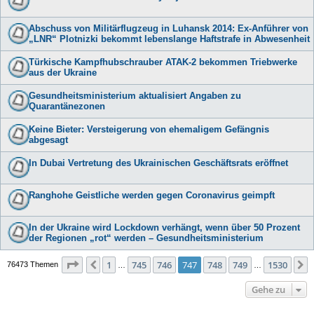
Abschuss von Militärflugzeug in Luhansk 2014: Ex-Anführer von
„LNR“ Plotnizki bekommt lebenslange Haftstrafe in Abwesenheit
Türkische Kampfhubschrauber ATAK-2 bekommen Triebwerke
aus der Ukraine
Gesundheitsministerium aktualisiert Angaben zu
Quarantänezonen
Keine Bieter: Versteigerung von ehemaligem Gefängnis
abgesagt
In Dubai Vertretung des Ukrainischen Geschäftsrats eröffnet
Ranghohe Geistliche werden gegen Coronavirus geimpft
In der Ukraine wird Lockdown verhängt, wenn über 50 Prozent
der Regionen „rot“ werden – Gesundheitsministerium
Seite
747
von
1530
1
745
746
747
748
749
1530
Vorherige
76473 Themen
…
…
Gehe zu