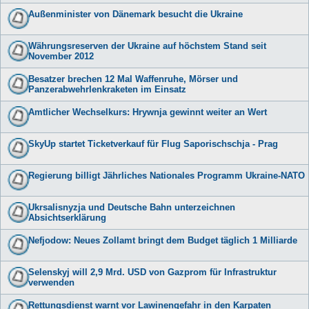
Außenminister von Dänemark besucht die Ukraine
Währungsreserven der Ukraine auf höchstem Stand seit
November 2012
Besatzer brechen 12 Mal Waffenruhe, Mörser und
Panzerabwehrlenkraketen im Einsatz
Amtlicher Wechselkurs: Hrywnja gewinnt weiter an Wert
SkyUp startet Ticketverkauf für Flug Saporischschja - Prag
Regierung billigt Jährliches Nationales Programm Ukraine-NATO
Ukrsalisnyzja und Deutsche Bahn unterzeichnen
Absichtserklärung
Nefjodow: Neues Zollamt bringt dem Budget täglich 1 Milliarde
Selenskyj will 2,9 Mrd. USD von Gazprom für Infrastruktur
verwenden
Rettungsdienst warnt vor Lawinengefahr in den Karpaten