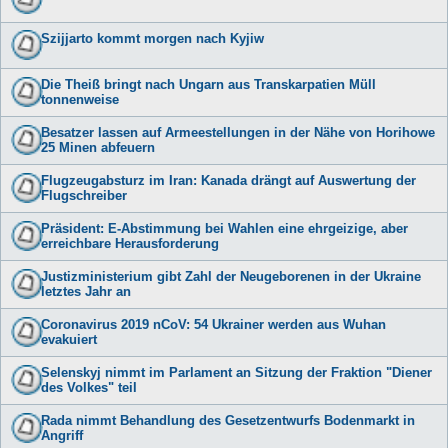
Szijjarto kommt morgen nach Kyjiw
Die Theiß bringt nach Ungarn aus Transkarpatien Müll
tonnenweise
Besatzer lassen auf Armeestellungen in der Nähe von Horihowe
25 Minen abfeuern
Flugzeugabsturz im Iran: Kanada drängt auf Auswertung der
Flugschreiber
Präsident: E-Abstimmung bei Wahlen eine ehrgeizige, aber
erreichbare Herausforderung
Justizministerium gibt Zahl der Neugeborenen in der Ukraine
letztes Jahr an
Coronavirus 2019 nCoV: 54 Ukrainer werden aus Wuhan
evakuiert
Selenskyj nimmt im Parlament an Sitzung der Fraktion "Diener
des Volkes" teil
Rada nimmt Behandlung des Gesetzentwurfs Bodenmarkt in
Angriff