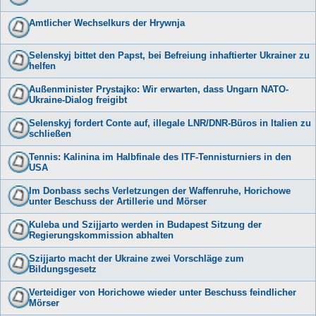
Amtlicher Wechselkurs der Hrywnja
Selenskyj bittet den Papst, bei Befreiung inhaftierter Ukrainer zu
helfen
Außenminister Prystajko: Wir erwarten, dass Ungarn NATO-
Ukraine-Dialog freigibt
Selenskyj fordert Conte auf, illegale LNR/DNR-Büros in Italien zu
schließen
Tennis: Kalinina im Halbfinale des ITF-Tennisturniers in den
USA
Im Donbass sechs Verletzungen der Waffenruhe, Horichowe
unter Beschuss der Artillerie und Mörser
Kuleba und Szijjarto werden in Budapest Sitzung der
Regierungskommission abhalten
Szijjarto macht der Ukraine zwei Vorschläge zum
Bildungsgesetz
Verteidiger von Horichowe wieder unter Beschuss feindlicher
Mörser