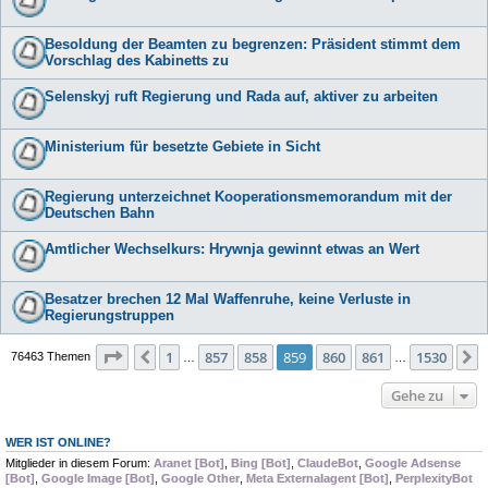
Besoldung der Beamten zu begrenzen: Präsident stimmt dem
Vorschlag des Kabinetts zu
Selenskyj ruft Regierung und Rada auf, aktiver zu arbeiten
Ministerium für besetzte Gebiete in Sicht
Regierung unterzeichnet Kooperationsmemorandum mit der
Deutschen Bahn
Amtlicher Wechselkurs: Hrywnja gewinnt etwas an Wert
Besatzer brechen 12 Mal Waffenruhe, keine Verluste in
Regierungstruppen
Seite
859
von
1530
1
857
858
859
860
861
1530
Vorherige
76463 Themen
…
…
Gehe zu
WER IST ONLINE?
Mitglieder in diesem Forum:
Aranet [Bot]
,
Bing [Bot]
,
ClaudeBot
,
Google Adsense
[Bot]
,
Google Image [Bot]
,
Google Other
,
Meta Externalagent [Bot]
,
PerplexityBot