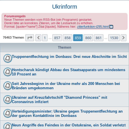
u
Ukrinform
c
Forumsregeln
h
Neue Themen werden vom RSS-Bot (ein Programm) gestartet.
Denkt bitte an korrektes Zitieren, um die Lesbarkeit zu erhöhen.
e
Format: [quote="name"] Zitat [/quote]. Näheres hier:
zitierfunktion-t295.html
Seite
859
von
1530
1
857
858
859
860
861
1530
Vorherige
76463 Themen
…
…
Themen
Truppenentflechtung im Donbass: Drei neue Abschnitte im Sicht
Hontscharuk kündigt Abbau des Staatsapparats um mindestens
10 Prozent an
Seit Jahresbeginn in der Ukraine mehr als 200 Menschen bei
Bränden umgekommen
Ukrainer auf Kreuzfahrtschiff "Diamond Princess" mit
Coronavirus infiziert
Verteidigungsminister: Ukraine gegen Truppenentflechtung an
der ganzen Kontaktlinie im Donbass
Neun Angriffe des Feindes in der Ostukraine, ein Soldat verletzt