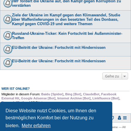
IWF fordert die Ukraine auf, den Kampf gegen Korruption zu
verstärken
Ziele der Ukraine im Kampf gegen den Klimawandel, Studie
über Waffenlieferungen in den besetzten Teil des Donbass,
Kampf gegen COVID-19 und weitere Themen
Russland-Ukraine-Ticker: Kein Fortschritt bei Außenminister-
Treffen
EU-Beitritt der Ukraine: Fortschritt mit Hindernissen
EU-Beitritt der Ukraine: Fortschritt mit Hindernissen
Gehe zu
WER IST ONLINE?
Mitglieder in diesem Forum:
Baidu [Spider]
,
Bing [Bot]
,
ClaudeBot
,
Facebook
External Hit
,
Google Adsense [Bot]
,
Internet Archive [Bot]
,
Linkfluence [Bot]
,
Semrush [Bot]
und 17 Gäste
Diese Website nutzt Cookies, um Ihnen den
bestmöglichen Komfort bei der Nutzung zu
Foren-Übersicht
bieten.
Mehr erfahren
Copyright © 2009 -
2026 Ukraine-Forum: Infos, Tipps und Diskussionen zur Ukraine — All
rights reserved.