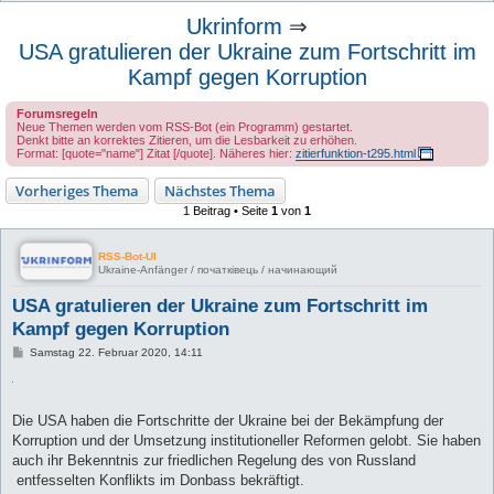
u
Ukrinform
⇒
c
USA gratulieren der Ukraine zum Fortschritt im
h
Kampf gegen Korruption
e
Forumsregeln
Neue Themen werden vom RSS-Bot (ein Programm) gestartet.
Denkt bitte an korrektes Zitieren, um die Lesbarkeit zu erhöhen.
Format: [quote="name"] Zitat [/quote]. Näheres hier:
zitierfunktion-t295.html
Vorheriges Thema
Nächstes Thema
1 Beitrag • Seite
1
von
1
RSS-Bot-UI
Ukraine-Anfänger / початківець / начинающий
USA gratulieren der Ukraine zum Fortschritt im
Kampf gegen Korruption
B
Samstag 22. Februar 2020, 14:11
e
i
t
r
a
Die USA haben die Fortschritte der Ukraine bei der Bekämpfung der
g
Korruption und der Umsetzung institutioneller Reformen gelobt. Sie haben
auch ihr Bekenntnis zur friedlichen Regelung des von Russland
entfesselten Konflikts im Donbass bekräftigt.