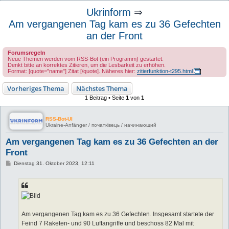
u
Ukrinform
⇒
c
Am vergangenen Tag kam es zu 36 Gefechten
h
an der Front
e
Forumsregeln
Neue Themen werden vom RSS-Bot (ein Programm) gestartet.
Denkt bitte an korrektes Zitieren, um die Lesbarkeit zu erhöhen.
Format: [quote="name"] Zitat [/quote]. Näheres hier:
zitierfunktion-t295.html
Vorheriges Thema
Nächstes Thema
1 Beitrag • Seite
1
von
1
RSS-Bot-UI
Ukraine-Anfänger / початківець / начинающий
Am vergangenen Tag kam es zu 36 Gefechten an der
Front
B
Dienstag 31. Oktober 2023, 12:11
e
i
t
r
a
g
Am vergangenen Tag kam es zu 36 Gefechten. Insgesamt startete der
Feind 7 Raketen- und 90 Luftangriffe und beschoss 82 Mal mit