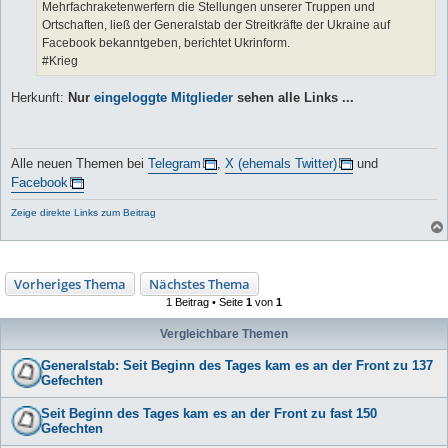
Mehrfachraketenwerfern die Stellungen unserer Truppen und
Ortschaften, ließ der Generalstab der Streitkräfte der Ukraine auf
Facebook bekanntgeben, berichtet Ukrinform.
#Krieg
Herkunft:
Nur
eingeloggte Mitglieder
sehen alle Links ...
Alle neuen Themen bei
Telegram
,
X (ehemals Twitter)
und
Facebook
Zeige direkte Links zum Beitrag
Vorheriges Thema
Nächstes Thema
1 Beitrag • Seite
1
von
1
Vergleichbare Themen
Generalstab: Seit Beginn des Tages kam es an der Front zu 137
Gefechten
Seit Beginn des Tages kam es an der Front zu fast 150
Gefechten