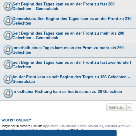
Seit Beginn des Tages kam es an der Front zu fast 200
Gefechten – Generalstab
Generalstab: Seit Beginn des Tages kam es an der Front zu 210
Gefechten
Seit Beginn des Tages kam es an der Front zu mehr als 200
Gefechten – Generalstab
Innerhalb eines Tages kam es an der Front zu mehr als 250
Gefechten
Seit Beginn des Tages kam es an der Front zu fast zweihundert
Gefechten
An der Front kam es seit Beginn des Tages zu 186 Gefechten –
Generalstab
In östlicher Richtung kam es heute schon zu 29 Gefechten
Gehe zu
WER IST ONLINE?
Mitglieder in diesem Forum:
Applebot
,
ClaudeBot
,
DataForSeoBot
,
Internet Archive
[Bot]
,
Majestic-12 [Bot]
,
Semrush [Bot]
und 22 Gäste