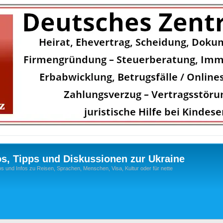
os, Tipps und Diskussionen zur Ukraine
s und Infos zu Reisen, Sprachen, Menschen, Visa, Kultur oder für nette