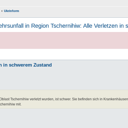
Ukrinform
ehrsunfall in Region Tschernihiw: Alle Verletzen i
zen in schwerem Zustand
blast Tschernihiw verletzt wurden, ist schwer. Sie befinden sich in Krankenhäuser
schernihiw mit.