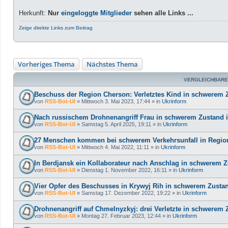
Herkunft:
Nur
eingeloggte Mitglieder
sehen alle Links ...
Zeige direkte Links zum Beitrag
Vorheriges Thema
Nächstes Thema
VERGLEICHBARE
Beschuss der Region Cherson: Verletztes Kind in schwerem
von
RSS-Bot-UI
»
Mittwoch 3. Mai 2023, 17:44
» in
Ukrinform
Nach russischem Drohnenangriff Frau in schwerem Zustand i
von
RSS-Bot-UI
»
Samstag 5. April 2025, 19:11
» in
Ukrinform
27 Menschen kommen bei schwerem Verkehrsunfall in Regi
von
RSS-Bot-UI
»
Mittwoch 4. Mai 2022, 11:11
» in
Ukrinform
In Berdjansk ein Kollaborateur nach Anschlag in schwerem 
von
RSS-Bot-UI
»
Dienstag 1. November 2022, 16:11
» in
Ukrinform
Vier Opfer des Beschusses in Krywyj Rih in schwerem Zusta
von
RSS-Bot-UI
»
Samstag 17. Dezember 2022, 19:22
» in
Ukrinform
Drohnenangriff auf Chmelnyzkyj: drei Verletzte in schwerem 
von
RSS-Bot-UI
»
Montag 27. Februar 2023, 12:44
» in
Ukrinform