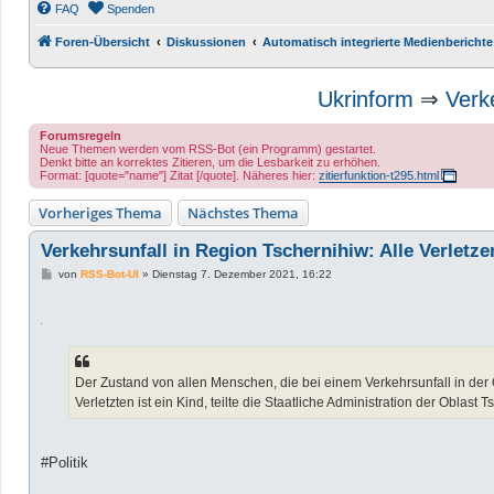
FAQ
Spenden
Foren-Übersicht
Diskussionen
Automatisch integrierte Medienberichte
Ukrinform
⇒
Verk
Forumsregeln
Neue Themen werden vom RSS-Bot (ein Programm) gestartet.
Denkt bitte an korrektes Zitieren, um die Lesbarkeit zu erhöhen.
Format: [quote="name"] Zitat [/quote]. Näheres hier:
zitierfunktion-t295.html
Vorheriges Thema
Nächstes Thema
Verkehrsunfall in Region Tschernihiw: Alle Verlet
B
von
RSS-Bot-UI
»
Dienstag 7. Dezember 2021, 16:22
e
i
t
r
a
g
Der Zustand von allen Menschen, die bei einem Verkehrsunfall in der O
Verletzten ist ein Kind, teilte die Staatliche Administration der Oblast T
#Politik