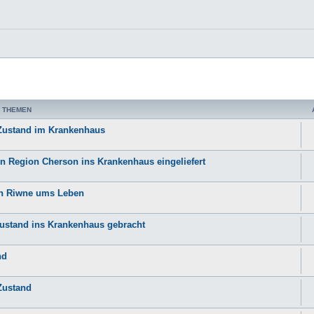
 THEMEN
 Zustand im Krankenhaus
n Region Cherson ins Krankenhaus eingeliefert
on Riwne ums Leben
Zustand ins Krankenhaus gebracht
nd
Zustand