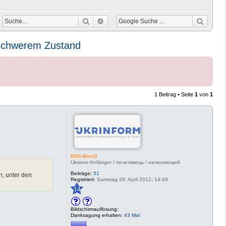
Suche
Erweiterte Suche
n schwerem Zustand
1 Beitrag • Seite
1
von
1
RSS-Bot-UI
Ukraine-Anfänger / початківець / начинающий
Beiträge:
51
n, unter den
Registriert:
Samstag 28. April 2012, 14:49
14
Bildschirmauflösung:
Danksagung erhalten:
43 Mal