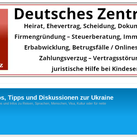
os, Tipps und Diskussionen zur Ukraine
s und Infos zu Reisen, Sprachen, Menschen, Visa, Kultur oder für nette