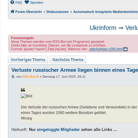
FAQ
Spenden
Foren-Übersicht
Diskussionen
Automatisch integrierte Medienberichte
Ukrinform
⇒
Verl
Forumsregeln
Neue Themen werden vom RSS-Bot (ein Programm) gestartet.
Denkt bitte an korrektes Zitieren, um die Lesbarkeit zu erhöhen.
Format: [quote="name"] Zitat [/quote]. Näheres hier:
zitierfunktion-t295.html
Vorheriges Thema
Nächstes Thema
Verluste russischer Armee liegen binnen eines Tage
B
von
RSS-Bot-UI
»
Dienstag 17. Juni 2025, 09:11
e
i
t
r
a
g
Die Verluste der russischen Armee (Gefallene und Verwundete) in der
eines Tages wurden 1060 weitere Besatzer getötet.
#Krieg
Herkunft:
Nur
eingeloggte Mitglieder
sehen alle Links ...