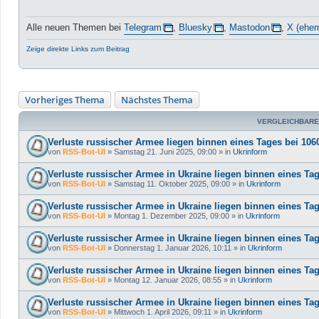
Alle neuen Themen bei
Telegram
,
Bluesky
,
Mastodon
,
X (ehem
Zeige direkte Links zum Beitrag
Vorheriges Thema
Nächstes Thema
VERGLEICHBARE
Verluste russischer Armee liegen binnen eines Tages bei 106
von
RSS-Bot-UI
»
Samstag 21. Juni 2025, 09:00
» in
Ukrinform
Verluste russischer Armee in Ukraine liegen binnen eines Ta
von
RSS-Bot-UI
»
Samstag 11. Oktober 2025, 09:00
» in
Ukrinform
Verluste russischer Armee in Ukraine liegen binnen eines Ta
von
RSS-Bot-UI
»
Montag 1. Dezember 2025, 09:00
» in
Ukrinform
Verluste russischer Armee in Ukraine liegen binnen eines Tag
von
RSS-Bot-UI
»
Donnerstag 1. Januar 2026, 10:11
» in
Ukrinform
Verluste russischer Armee in Ukraine liegen binnen eines Ta
von
RSS-Bot-UI
»
Montag 12. Januar 2026, 08:55
» in
Ukrinform
Verluste russischer Armee in Ukraine liegen binnen eines Ta
von
RSS-Bot-UI
»
Mittwoch 1. April 2026, 09:11
» in
Ukrinform