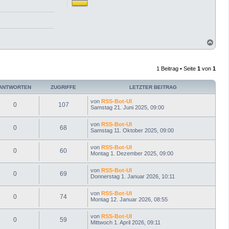
N
a
c
h
1 Beitrag • Seite
1
von
1
o
b
e
ANTWORTEN
ZUGRIFFE
LETZTER BEITRAG
n
von
RSS-Bot-UI
0
107
Samstag 21. Juni 2025, 09:00
von
RSS-Bot-UI
0
68
Samstag 11. Oktober 2025, 09:00
von
RSS-Bot-UI
0
60
Montag 1. Dezember 2025, 09:00
von
RSS-Bot-UI
0
69
Donnerstag 1. Januar 2026, 10:11
von
RSS-Bot-UI
0
74
Montag 12. Januar 2026, 08:55
von
RSS-Bot-UI
0
59
Mittwoch 1. April 2026, 09:11