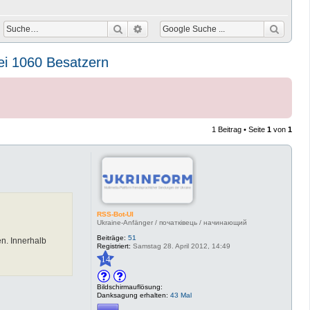
Suche
Erweiterte Suche
bei 1060 Besatzern
1 Beitrag • Seite
1
von
1
RSS-Bot-UI
Ukraine-Anfänger / початківець / начинающий
Beiträge:
51
n. Innerhalb
Registriert:
Samstag 28. April 2012, 14:49
14
Bildschirmauflösung:
Danksagung erhalten:
43 Mal