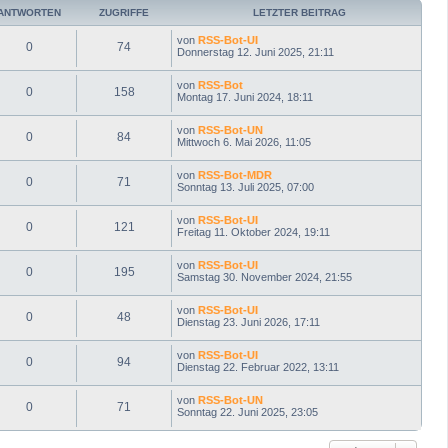
e
ANTWORTEN
ZUGRIFFE
LETZTER BEITRAG
n
von
RSS-Bot-UI
0
74
Donnerstag 12. Juni 2025, 21:11
von
RSS-Bot
0
158
Montag 17. Juni 2024, 18:11
von
RSS-Bot-UN
0
84
Mittwoch 6. Mai 2026, 11:05
von
RSS-Bot-MDR
0
71
Sonntag 13. Juli 2025, 07:00
von
RSS-Bot-UI
0
121
Freitag 11. Oktober 2024, 19:11
von
RSS-Bot-UI
0
195
Samstag 30. November 2024, 21:55
von
RSS-Bot-UI
0
48
Dienstag 23. Juni 2026, 17:11
von
RSS-Bot-UI
0
94
Dienstag 22. Februar 2022, 13:11
von
RSS-Bot-UN
0
71
Sonntag 22. Juni 2025, 23:05