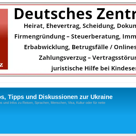
os, Tipps und Diskussionen zur Ukraine
s und Infos zu Reisen, Sprachen, Menschen, Visa, Kultur oder für nette