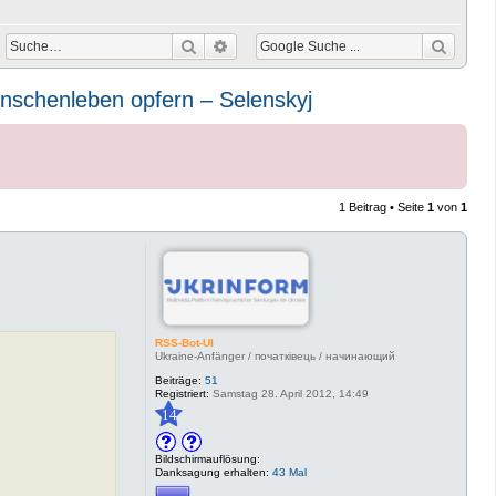
Suche
Erweiterte Suche
enschenleben opfern – Selenskyj
1 Beitrag • Seite
1
von
1
RSS-Bot-UI
Ukraine-Anfänger / початківець / начинающий
Beiträge:
51
Registriert:
Samstag 28. April 2012, 14:49
14
Bildschirmauflösung:
Danksagung erhalten:
43 Mal