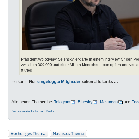
Präsident Wolodymyr Selenskyj erklärte in einem Interview für den Pod
zwischen 300.000 und einer Million Menschenleben opfern und versich
#Krieg
Herkunft:
Nur
eingeloggte Mitglieder
sehen alle Links ...
Alle neuen Themen bei
Telegram
,
Bluesky
,
Mastodon
und
Fac
Zeige direkte Links zum Beitrag
Vorheriges Thema
Nächstes Thema