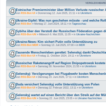
VERGLEICHBARE
Estnischer Premierminister über Million Verluste russischer
von
RSS-Bot-UI
»
Donnerstag 12. Juni 2025, 21:11
» in
Ukrinform
Ukraine-Gipfel: Was nun geschehen müsste - und welche Rol
von
RSS-Bot
»
Montag 17. Juni 2024, 18:11
» in
Tagesschau
Sybiha über den Verstoß der Russischen Föderation gegen di
von
RSS-Bot-UN
»
Mittwoch 6. Mai 2026, 11:05
» in
Ukraine-Nachrichten
Ukraine-News: Kim sichert Putin volle Unterstützung zu
von
RSS-Bot-MDR
»
Sonntag 13. Juli 2025, 07:00
» in
MDR
Tausende Menschenleben gerettet: Selenskyj dankt Deutschland
von
RSS-Bot-UI
»
Freitag 11. Oktober 2024, 19:11
» in
Ukrinform
Russischer Raketenangriff auf Region Dnipopetrowsk kostete
von
RSS-Bot-UI
»
Samstag 30. November 2024, 21:55
» in
Ukrinform
Selenskyj: Verzögerungen bei Flugabwehr kosten Menschenl
von
RSS-Bot-UI
»
Dienstag 23. Juni 2026, 17:11
» in
Ukrinform
Duda versichert Selenskyj volle Unterstützung von Polen
von
RSS-Bot-UI
»
Dienstag 22. Februar 2022, 13:11
» in
Ukrinform
Selenskyj wartet auf einen Bericht über den Streik auf der Mül
von
RSS-Bot-UN
»
Sonntag 22. Juni 2025, 23:05
» in
Ukraine-Nachrichten