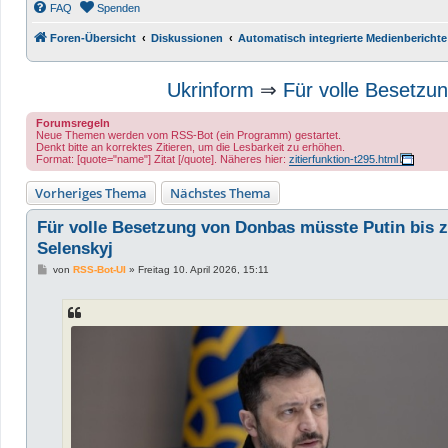
FAQ
Spenden
Foren-Übersicht
Diskussionen
Automatisch integrierte Medienberichte
Ukrinform
⇒
Für volle Besetzu
Forumsregeln
Neue Themen werden vom RSS-Bot (ein Programm) gestartet.
Denkt bitte an korrektes Zitieren, um die Lesbarkeit zu erhöhen.
Format: [quote="name"] Zitat [/quote]. Näheres hier:
zitierfunktion-t295.html
Vorheriges Thema
Nächstes Thema
Für volle Besetzung von Donbas müsste Putin bis z
Selenskyj
B
von
RSS-Bot-UI
»
Freitag 10. April 2026, 15:11
e
i
t
r
a
g