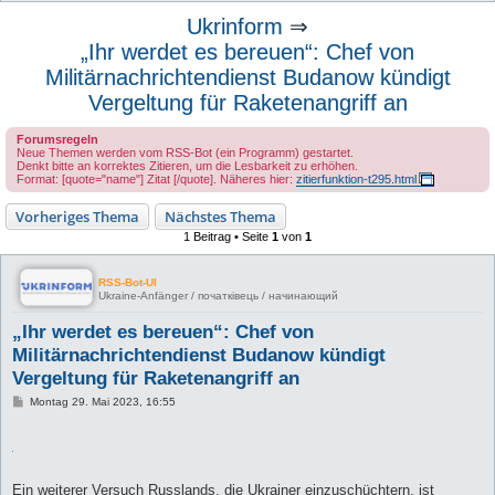
u
Ukrinform
⇒
c
„Ihr werdet es bereuen“: Chef von
h
Militärnachrichtendienst Budanow kündigt
e
Vergeltung für Raketenangriff an
Forumsregeln
Neue Themen werden vom RSS-Bot (ein Programm) gestartet.
Denkt bitte an korrektes Zitieren, um die Lesbarkeit zu erhöhen.
Format: [quote="name"] Zitat [/quote]. Näheres hier:
zitierfunktion-t295.html
Vorheriges Thema
Nächstes Thema
1 Beitrag • Seite
1
von
1
RSS-Bot-UI
Ukraine-Anfänger / початківець / начинающий
„Ihr werdet es bereuen“: Chef von
Militärnachrichtendienst Budanow kündigt
Vergeltung für Raketenangriff an
B
Montag 29. Mai 2023, 16:55
e
i
t
r
a
g
Ein weiterer Versuch Russlands, die Ukrainer einzuschüchtern, ist