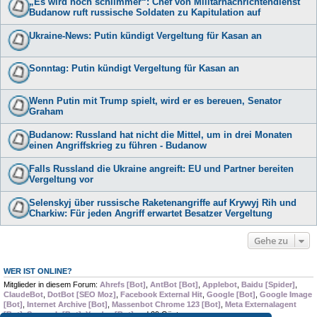
„Es wird noch schlimmer“: Chef von Militärnachrichtendienst
Budanow ruft russische Soldaten zu Kapitulation auf
Ukraine-News: Putin kündigt Vergeltung für Kasan an
Sonntag: Putin kündigt Vergeltung für Kasan an
Wenn Putin mit Trump spielt, wird er es bereuen, Senator
Graham
Budanow: Russland hat nicht die Mittel, um in drei Monaten
einen Angriffskrieg zu führen - Budanow
Falls Russland die Ukraine angreift: EU und Partner bereiten
Vergeltung vor
Selenskyj über russische Raketenangriffe auf Krywyj Rih und
Charkiw: Für jeden Angriff erwartet Besatzer Vergeltung
Gehe zu
WER IST ONLINE?
Mitglieder in diesem Forum:
Ahrefs [Bot]
,
AntBot [Bot]
,
Applebot
,
Baidu [Spider]
,
ClaudeBot
,
DotBot [SEO Moz]
,
Facebook External Hit
,
Google [Bot]
,
Google Image
[Bot]
,
Internet Archive [Bot]
,
Massenbot Chrome 123 [Bot]
,
Meta Externalagent
[Bot]
,
Semrush [Bot]
,
Yandex [Bot]
und 29 Gäste