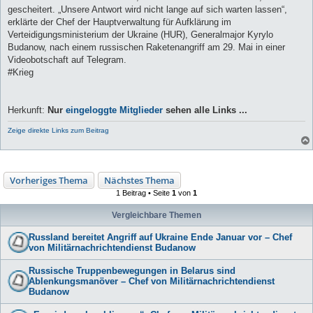
gescheitert. „Unsere Antwort wird nicht lange auf sich warten lassen“,
erklärte der Chef der Hauptverwaltung für Aufklärung im
Verteidigungsministerium der Ukraine (HUR), Generalmajor Kyrylo
Budanow, nach einem russischen Raketenangriff am 29. Mai in einer
Videobotschaft auf Telegram.
#Krieg
Herkunft:
Nur
eingeloggte Mitglieder
sehen alle Links ...
Zeige direkte Links zum Beitrag
Vorheriges Thema
Nächstes Thema
1 Beitrag • Seite
1
von
1
Vergleichbare Themen
Russland bereitet Angriff auf Ukraine Ende Januar vor – Chef
von Militärnachrichtendienst Budanow
Russische Truppenbewegungen in Belarus sind
Ablenkungsmanöver – Chef von Militärnachrichtendienst
Budanow