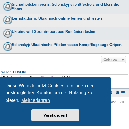
Sicherheitskonferenz: Selenskyj stiehlt Scholz und Merz die
Show
Lernplattform: Ukrainisch online lernen und testen
Ukraine will Stromimport aus Rumänien testen
Selenskyj: Ukrainische Piloten testen Kampfflugzeuge Gripen
Gehe zu
WER IST ONLINE?
Mitglieder in diesem Forum:
ClaudeBot
und 2 Gäste
Diese Website nutzt Cookies, um Ihnen den
bestmöglichen Komfort bei der Nutzung zu
Foren-Übersicht
bieten.
Mehr erfahren
Copyright © 2009 -
2026 Ukraine-Forum: Infos, Tipps und Diskussionen zur Ukraine — All
rights reserved.
Powered by
phpBB
® Forum Software © phpBB Limited
Verstanden!
Deutsche Übersetzung durch
phpBB.de
Datenschutz
|
Nutzungsbedingungen