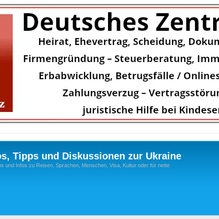
os, Tipps und Diskussionen zur Ukraine
s und Infos zu Reisen, Sprachen, Menschen, Visa, Kultur oder für nette