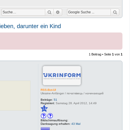
Suche
Erweiterte Suche
ieben, darunter ein Kind
1 Beitrag • Seite
1
von
1
RSS-Bot-UI
Ukraine-Anfänger / початківець / начинающий
Beiträge:
51
Registriert:
Samstag 28. April 2012, 14:49
14
Bildschirmauflösung:
Danksagung erhalten:
43 Mal