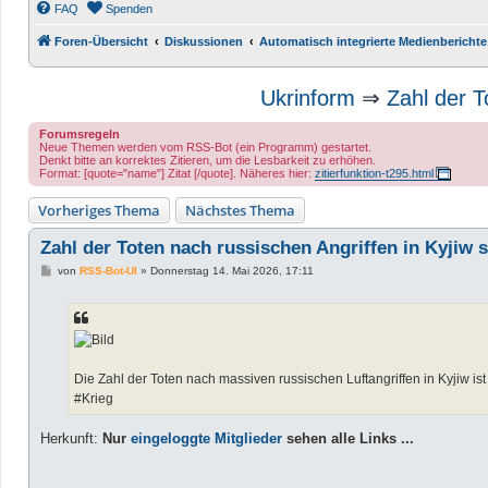
FAQ
Spenden
Foren-Übersicht
Diskussionen
Automatisch integrierte Medienberichte
Ukrinform
⇒
Zahl der T
Forumsregeln
Neue Themen werden vom RSS-Bot (ein Programm) gestartet.
Denkt bitte an korrektes Zitieren, um die Lesbarkeit zu erhöhen.
Format: [quote="name"] Zitat [/quote]. Näheres hier:
zitierfunktion-t295.html
Vorheriges Thema
Nächstes Thema
Zahl der Toten nach russischen Angriffen in Kyjiw s
B
von
RSS-Bot-UI
»
Donnerstag 14. Mai 2026, 17:11
e
i
t
r
a
g
Die Zahl der Toten nach massiven russischen Luftangriffen in Kyjiw ist 
#Krieg
Herkunft:
Nur
eingeloggte Mitglieder
sehen alle Links ...