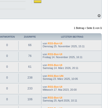
N
a
c
h
1 Beitrag • Seite
1
von
1
o
b
e
ANTWORTEN
ZUGRIFFE
LETZTER BEITRAG
n
von
RSS-Bot-UI
0
66
Dienstag 25. November 2025, 15:11
von
RSS-Bot-UI
0
76
Freitag 14. November 2025, 16:11
von
RSS-Bot-UI
0
61
Samstag 14. März 2026, 20:11
von
RSS-Bot-UN
0
238
Sonntag 23. März 2025, 10:05
von
RSS-Bot-UI
0
233
Mittwoch 17. Mai 2023, 20:00
von
RSS-Bot-UI
0
106
Samstag 25. April 2026, 10:11