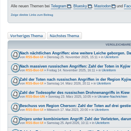
Alle neuen Themen bei
Telegram
,
Bluesky
,
Mastodon
und
Fac
Zeige direkte Links zum Beitrag
Vorheriges Thema
Nächstes Thema
VERGLEICHBARE
Nach nächtlichen Angriffen: eine weitere Leiche geborgen. Dam
von
RSS-Bot-UI
»
Dienstag 25. November 2025, 15:11
» in
Ukrinform
Nach massiven russischen Angriffen: Zahl der Toten in Kyjiw 
von
RSS-Bot-UI
»
Freitag 14. November 2025, 16:11
» in
Ukrinform
Zahl der Toten nach russischen Angriffen in der Region Kyjiw
von
RSS-Bot-UI
»
Samstag 14. März 2026, 20:11
» in
Ukrinform
Zahl der Todesopfer des russischen Drohnenangriffs in Kiew s
von
RSS-Bot-UN
»
Sonntag 23. März 2025, 10:05
» in
Ukraine-Nachrichten
Beschuss von Region Cherson: Zahl der Toten auf drei gestie
von
RSS-Bot-UI
»
Mittwoch 17. Mai 2023, 20:00
» in
Ukrinform
Dnipro unter kombiniertem Angriff: Zahl der Verletzten, darunt
von
RSS-Bot-UI
»
Samstag 25. April 2026, 10:11
» in
Ukrinform