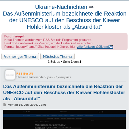
u
Ukraine-Nachrichten
⇒
c
Das Außenministerium bezeichnete die Reaktion
h
der UNESCO auf den Beschuss der Kiewer
e
Höhlenkloster als „Absurdität“
Forumsregeln
Neue Themen werden vom RSS-Bot (ein Programm) gestartet.
Denkt bitte an korrektes Zitieren, um die Lesbarkeit zu erhöhen.
Format: [quote="name"] Zitat [/quote]. Näheres hier:
zitierfunktion-t295.html
Vorheriges Thema
Nächstes Thema
1 Beitrag • Seite
1
von
1
RSS-Bot-UN
Ukraine-Studierender / учень / учащийся
Das Außenministerium bezeichnete die Reaktion der
UNESCO auf den Beschuss der Kiewer Höhlenkloster
als „Absurdität“
B
Montag 15. Juni 2026, 22:05
e
i
t
r
a
g