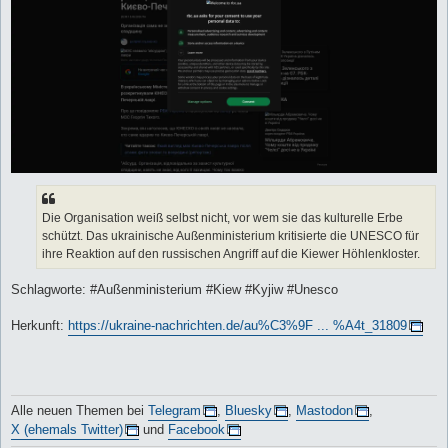
Die Organisation weiß selbst nicht, vor wem sie das kulturelle Erbe
schützt. Das ukrainische Außenministerium kritisierte die UNESCO für
ihre Reaktion auf den russischen Angriff auf die Kiewer Höhlenkloster.
Schlagworte: #Außenministerium #Kiew #Kyjiw #Unesco
Herkunft:
https://ukraine-nachrichten.de/au%C3%9F ... %A4t_31809
Alle neuen Themen bei
Telegram
,
Bluesky
,
Mastodon
,
X (ehemals Twitter)
und
Facebook