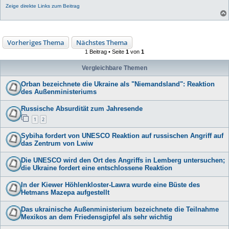
Zeige direkte Links zum Beitrag
Vorheriges Thema
Nächstes Thema
1 Beitrag • Seite
1
von
1
Vergleichbare Themen
Orban bezeichnete die Ukraine als "Niemandsland": Reaktion
des Außenministeriums
Russische Absurdität zum Jahresende
1
2
Sybiha fordert von UNESCO Reaktion auf russischen Angriff auf
das Zentrum von Lwiw
Die UNESCO wird den Ort des Angriffs in Lemberg untersuchen;
die Ukraine fordert eine entschlossene Reaktion
In der Kiewer Höhlenkloster-Lawra wurde eine Büste des
Hetmans Mazepa aufgestellt
Das ukrainische Außenministerium bezeichnete die Teilnahme
Mexikos an dem Friedensgipfel als sehr wichtig