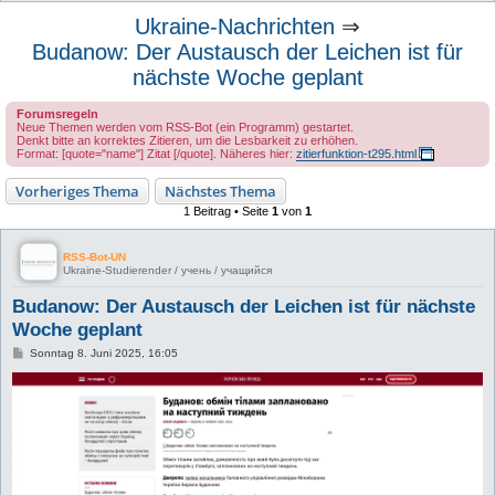
u
Ukraine-Nachrichten
⇒
c
Budanow: Der Austausch der Leichen ist für
h
nächste Woche geplant
e
Forumsregeln
Neue Themen werden vom RSS-Bot (ein Programm) gestartet.
Denkt bitte an korrektes Zitieren, um die Lesbarkeit zu erhöhen.
Format: [quote="name"] Zitat [/quote]. Näheres hier:
zitierfunktion-t295.html
Vorheriges Thema
Nächstes Thema
1 Beitrag • Seite
1
von
1
RSS-Bot-UN
Ukraine-Studierender / учень / учащийся
Budanow: Der Austausch der Leichen ist für nächste
Woche geplant
B
Sonntag 8. Juni 2025, 16:05
e
i
t
r
a
g